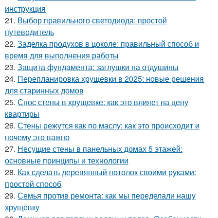
инструкция
21.
Выбор правильного светодиода: простой
путеводитель
22.
Заделка продухов в цоколе: правильный способ и
время для выполнения работы
23.
Защита фундамента: заглушки на отдушины
24.
Перепланировка хрущевки в 2025: новые решения
для старинных домов
25.
Снос стены в хрущевке: как это влияет на цену
квартиры
26.
Стены режутся как по маслу: как это происходит и
почему это важно
27.
Несущие стены в панельных домах 5 этажей:
основные принципы и технологии
28.
Как сделать деревянный потолок своими руками:
простой способ
29.
Семья против ремонта: как мы переделали нашу
хрущёвку