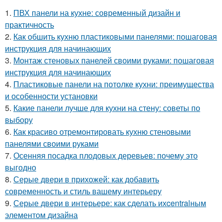
1.
ПВХ панели на кухне: современный дизайн и
практичность
2.
Как обшить кухню пластиковыми панелями: пошаговая
инструкция для начинающих
3.
Монтаж стеновых панелей своими руками: пошаговая
инструкция для начинающих
4.
Пластиковые панели на потолке кухни: преимущества
и особенности установки
5.
Какие панели лучше для кухни на стену: советы по
выбору
6.
Как красиво отремонтировать кухню стеновыми
панелями своими руками
7.
Осенняя посадка плодовых деревьев: почему это
выгодно
8.
Серые двери в прихожей: как добавить
современность и стиль вашему интерьеру
9.
Серые двери в интерьере: как сделать ихcentralным
элементом дизайна