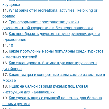
хрущевке
11.
What parks offer recreational activities like biking or
boating
12.
Трансформация пространства: дизайн
двухкомнатной хрущевки с и без перепланировки
13.
Как преобразить двухкомнатную хрущевку: идеи и
вдохновение
14.
10
15.
Какие прогулочные зоны популярны среди туристов
и местных жителей
16.
Как спланировать 2-комнатную квартиру: советы
дизайнера
17.
Какие театры и концертные залы самые известные в
Москве
18.
Ящик на балкон своими руками: пошаговая
инструкция для начинающих
19.
Как сделать ящик с крышкой на петлях для балкона
своими руками