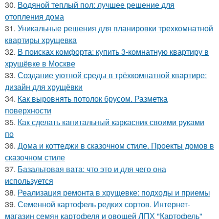
30.
Водяной теплый пол: лучшее решение для
отопления дома
31.
Уникальные решения для планировки трехкомнатной
квартиры хрущевка
32.
В поисках комфорта: купить 3-комнатную квартиру в
хрущёвке в Москве
33.
Создание уютной среды в трёхкомнатной квартире:
дизайн для хрущёвки
34.
Как выровнять потолок брусом. Разметка
поверхности
35.
Как сделать капитальный каркасник своими руками
по
36.
Дома и коттеджи в сказочном стиле. Проекты домов в
сказочном стиле
37.
Базальтовая вата: что это и для чего она
используется
38.
Реализация ремонта в хрущевке: подходы и приемы
39.
Семенной картофель редких сортов. Интернет-
магазин семян картофеля и овощей ЛПХ "Картофель"