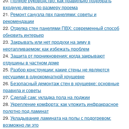
20.
Полное руководство: как правильно подобрать
входную дверь по размеру проема
21.
Ремонт санузла пвх панелями: советы и
рекомендации
22.
Отделка стен панелями ПВХ: современный способ
обновить интерьер
23.
Закрывать или нет продухи на зиму в
неотапливаемом: как избежать проблем
24.
Защита от проникновения: когда закрывают
отдушины в частном доме
25.
Разбор конструкции: какие стены не являются
несущими в однокомнатной хрущевке
26.
Безопасный демонтаж стен в хрущевке: основные
правила и советы
27.
Сделай сам: укладка пола на лоджии
28.
Укрепление комфорта: как уложить инфракрасное
полотно под ламинат
29.
Укладывание ламината на полы с подогревом:
возможно ли это