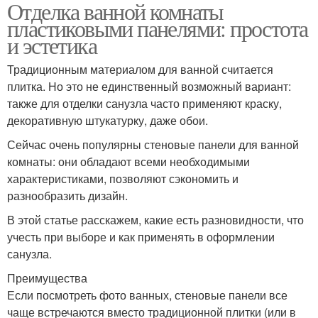
Отделка ванной комнаты
Реечные панели
Панели на стены
пластиковыми панелями: простота
и эстетика
Традиционным материалом для ванной считается
Уход за пластиковым
плитка. Но это не единственный возможный вариант:
Панели на потолке
панелями
также для отделки санузла часто применяют краску,
декоративную штукатурку, даже обои.
Сейчас очень популярны стеновые панели для ванной
комнаты: они обладают всеми необходимыми
характеристиками, позволяют сэкономить и
разнообразить дизайн.
В этой статье расскажем, какие есть разновидности, что
учесть при выборе и как применять в оформлении
санузла.
Преимущества
Если посмотреть фото ванных, стеновые панели все
чаще встречаются вместо традиционной плитки (или в