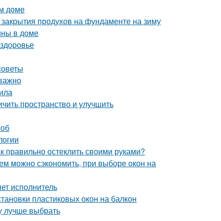
ом доме
 закрытия продухов на фундаменте на зиму
ины в доме
 здоровье
советы
 важно
тила
ичить пространство и улучшить
соб
логии
к правильно остеклить своими руками?
чем можно сэкономить, при выборе окон на
ет исполнитель
становки пластиковых окон на балкон
ту лучше выбрать