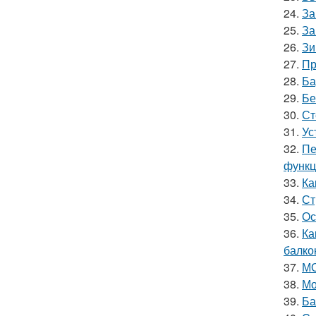
24.
За
25.
За
26.
Зи
27.
Пр
28.
Ба
29.
Бе
30.
Ст
31.
Ус
32.
Пе
функц
33.
Ка
34.
Ст
35.
Ос
36.
Ка
балко
37.
МО
38.
Мо
39.
Ба