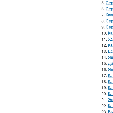
5.
Сер
6.
Сер
7.
Как
8.
Сер
9.
Сер
10.
Ка
11.
Уд
12.
Ка
13.
Ес
14.
Ящ
15.
Ди
16.
Ящ
17.
Ка
18.
Ка
19.
Ка
20.
Ка
21.
Эк
22.
Ка
23.
Вы