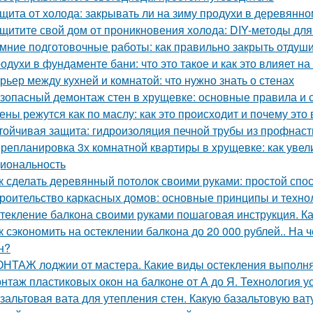
щита от холода: закрывать ли на зиму продухи в деревянн
щитите свой дом от проникновения холода: DIY-методы для
мние подготовочные работы: как правильно закрыть отдуш
одухи в фундаменте бани: что это такое и как это влияет на
рьер между кухней и комнатой: что нужно знать о стенах
зопасный демонтаж стен в хрущевке: основные правила и 
ены режутся как по маслу: как это происходит и почему это
тойчивая защита: гидроизоляция печной трубы из профнас
репланировка 3х комнатной квартиры в хрущевке: как увел
иональность
к сделать деревянный потолок своими руками: простой спо
роительство каркасных домов: основные принципы и техно
текление балкона своими руками пошаговая инструкция. Ка
к сэкономить на остеклении балкона до 20 000 рублей.. На 
н?
НТАЖ лоджии от мастера. Какие виды остекления выполня
нтаж пластиковых окон на балконе от А до Я. Технология у
зальтовая вата для утепления стен. Какую базальтовую ва