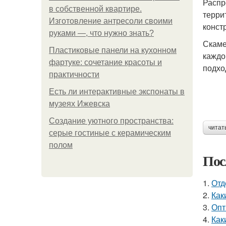
Распр
в собственной квартире.
терри
Изготовление антресоли своими
конст
руками —, что нужно знать?
Скаме
Пластиковые панели на кухонном
каждо
фартуке: сочетание красоты и
подхо
практичности
Есть ли интерактивные экспонаты в
музеях Ижевска
Создание уютного пространства:
читат
серые гостиные с керамическим
полом
Пос
1.
Отд
2.
Как
3.
Опт
4.
Как