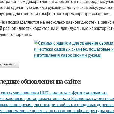
остраненным декоративным элементом на загородных участ
тории сделанную своими руками садовую скамейку, удастся н
рукцию для отдыха и комфортного времяпрепровождения.
йки подразделяются на несколько разновидностей в зависи
й разновидности характерны индивидуальные характеристи
дящего варианта.
ь дальше →
ледние обновления на сайте:
елка кухни панелями ПВХ: простота и функциональность
ие основные достопримечательности Ульяновска стоит посе
имальное время для посадки хвойных и плодовых деревье
ие современные проекты по развитию инфраструктуры реа