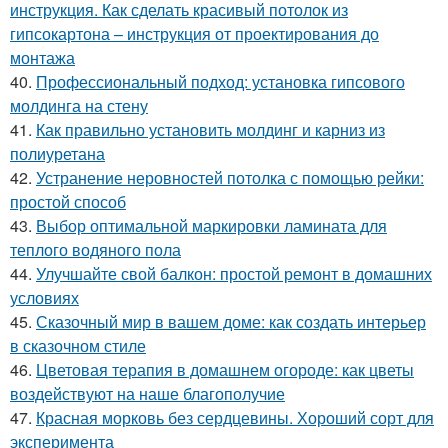
инструкция. Как сделать красивый потолок из
гипсокартона – инструкция от проектирования до
монтажа
40.
Профессиональный подход: установка гипсового
молдинга на стену
41.
Как правильно установить молдинг и карниз из
полиуретана
42.
Устранение неровностей потолка с помощью рейки:
простой способ
43.
Выбор оптимальной маркировки ламината для
теплого водяного пола
44.
Улучшайте свой балкон: простой ремонт в домашних
условиях
45.
Сказочный мир в вашем доме: как создать интерьер
в сказочном стиле
46.
Цветовая терапия в домашнем огороде: как цветы
воздействуют на наше благополучие
47.
Красная морковь без сердцевины. Хороший сорт для
эксперимента