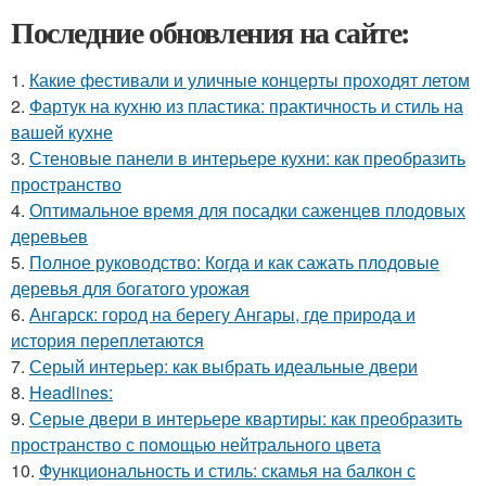
Последние обновления на сайте:
1.
Какие фестивали и уличные концерты проходят летом
2.
Фартук на кухню из пластика: практичность и стиль на
вашей кухне
3.
Стеновые панели в интерьере кухни: как преобразить
пространство
4.
Оптимальное время для посадки саженцев плодовых
деревьев
5.
Полное руководство: Когда и как сажать плодовые
деревья для богатого урожая
6.
Ангарск: город на берегу Ангары, где природа и
история переплетаются
7.
Серый интерьер: как выбрать идеальные двери
8.
Headlines:
9.
Серые двери в интерьере квартиры: как преобразить
пространство с помощью нейтрального цвета
10.
Функциональность и стиль: скамья на балкон с