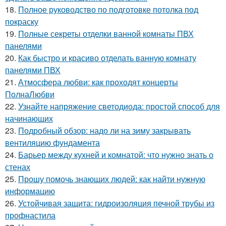
18.
Полное руководство по подготовке потолка под
покраску
19.
Полные секреты отделки ванной комнаты ПВХ
панелями
20.
Как быстро и красиво отделать ванную комнату
панелями ПВХ
21.
Атмосфера любви: как проходят концерты
ПолнаЛюбви
22.
Узнайте напряжение светодиода: простой способ для
начинающих
23.
Подробный обзор: надо ли на зиму закрывать
вентиляцию фундамента
24.
Барьер между кухней и комнатой: что нужно знать о
стенах
25.
Прошу помочь знающих людей: как найти нужную
информацию
26.
Устойчивая защита: гидроизоляция печной трубы из
профнастила