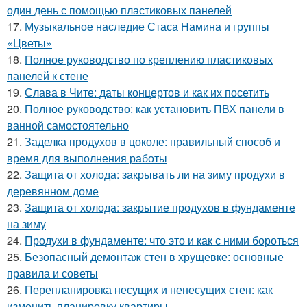
один день с помощью пластиковых панелей
17.
Музыкальное наследие Стаса Намина и группы
«Цветы»
18.
Полное руководство по креплению пластиковых
панелей к стене
19.
Слава в Чите: даты концертов и как их посетить
20.
Полное руководство: как установить ПВХ панели в
ванной самостоятельно
21.
Заделка продухов в цоколе: правильный способ и
время для выполнения работы
22.
Защита от холода: закрывать ли на зиму продухи в
деревянном доме
23.
Защита от холода: закрытие продухов в фундаменте
на зиму
24.
Продухи в фундаменте: что это и как с ними бороться
25.
Безопасный демонтаж стен в хрущевке: основные
правила и советы
26.
Перепланировка несущих и ненесущих стен: как
изменить планировку квартиры