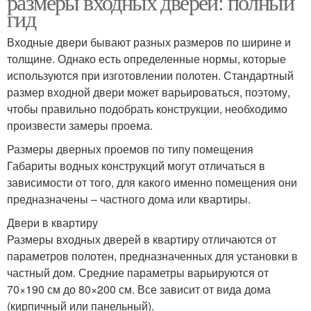
размеры входных дверей: полный
размерами
гид
Входные двери бывают разных размеров по ширине и
толщине. Однако есть определенные нормы, которые
Размеры на заказ
Нестандартный размер
используются при изготовлении полотен. Стандартный
размер входной двери может варьироваться, поэтому,
чтобы правильно подобрать конструкции, необходимо
произвести замеры проема.
Оригинальные
Безопасности к
конструкции
размерам
Размеры дверных проемов по типу помещения
Габариты водных конструкций могут отличаться в
зависимости от того, для какого именно помещения они
предназначены – частного дома или квартиры.
Двери в квартиру
Размеры входных дверей в квартиру отличаются от
параметров полотен, предназначенных для установки в
частный дом. Средние параметры варьируются от
70×190 см до 80×200 см. Все зависит от вида дома
(кирпичный или панельный).