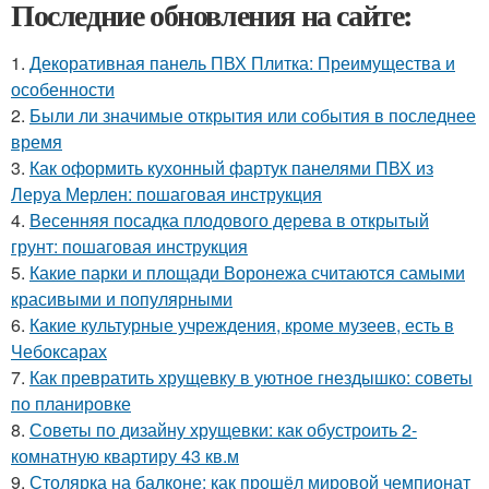
Последние обновления на сайте:
1.
Декоративная панель ПВХ Плитка: Преимущества и
особенности
2.
Были ли значимые открытия или события в последнее
время
3.
Как оформить кухонный фартук панелями ПВХ из
Леруа Мерлен: пошаговая инструкция
4.
Весенняя посадка плодового дерева в открытый
грунт: пошаговая инструкция
5.
Какие парки и площади Воронежа считаются самыми
красивыми и популярными
6.
Какие культурные учреждения, кроме музеев, есть в
Чебоксарах
7.
Как превратить хрущевку в уютное гнездышко: советы
по планировке
8.
Советы по дизайну хрущевки: как обустроить 2-
комнатную квартиру 43 кв.м
9.
Столярка на балконе: как прошёл мировой чемпионат