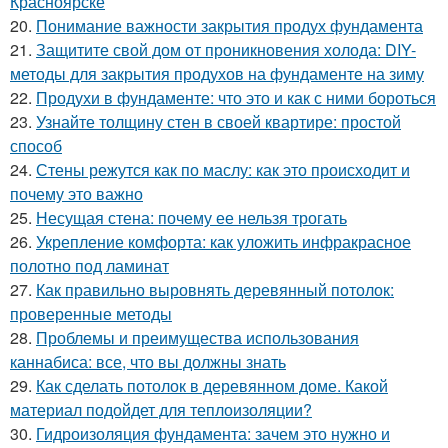
Красноярске
20.
Понимание важности закрытия продух фундамента
21.
Защитите свой дом от проникновения холода: DIY-
методы для закрытия продухов на фундаменте на зиму
22.
Продухи в фундаменте: что это и как с ними бороться
23.
Узнайте толщину стен в своей квартире: простой
способ
24.
Стены режутся как по маслу: как это происходит и
почему это важно
25.
Несущая стена: почему ее нельзя трогать
26.
Укрепление комфорта: как уложить инфракрасное
полотно под ламинат
27.
Как правильно выровнять деревянный потолок:
проверенные методы
28.
Проблемы и преимущества использования
каннабиса: все, что вы должны знать
29.
Как сделать потолок в деревянном доме. Какой
материал подойдет для теплоизоляции?
30.
Гидроизоляция фундамента: зачем это нужно и