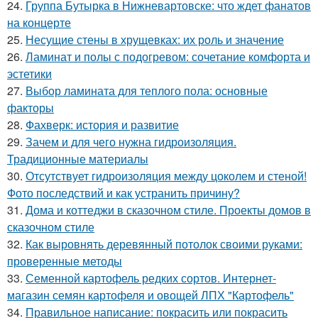
24.
Группа Бутырка в Нижневартовске: что ждет фанатов
на концерте
25.
Несущие стены в хрущевках: их роль и значение
26.
Ламинат и полы с подогревом: сочетание комфорта и
эстетики
27.
Выбор ламината для теплого пола: основные
факторы
28.
Фахверк: история и развитие
29.
Зачем и для чего нужна гидроизоляция.
Традиционные материалы
30.
Отсутствует гидроизоляция между цоколем и стеной!
Фото последствий и как устранить причину?
31.
Дома и коттеджи в сказочном стиле. Проекты домов в
сказочном стиле
32.
Как выровнять деревянный потолок своими руками:
проверенные методы
33.
Семенной картофель редких сортов. Интернет-
магазин семян картофеля и овощей ЛПХ "Картофель"
34.
Правильное написание: покрасить или покрасить