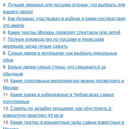
4.
Лучшие деревья для посадки осенью: что выбрать для
вашего двора
5.
Как Арзамас участвовал в войнах и какие последствия
это имело
6.
Какие театры Москвы проводят спектакли для детей
7.
Полное руководство по посадке и пересадке
деревьев: когда лучше сажать
8.
Серые двери в интерьере: как выбрать идеальные
обои
9.
Белые двери серые стены: что скрывается за
обычным
10.
Какие спортивные мероприятия можно посмотреть в
Москве
11.
Какие парки и набережные в Чебоксарах самые
популярные
12.
Советы по дизайну хрущевки: как обустроить 2-
комнатную квартиру 43 кв.м
13.
Какие театры и концертные залы самые известные в
Москве