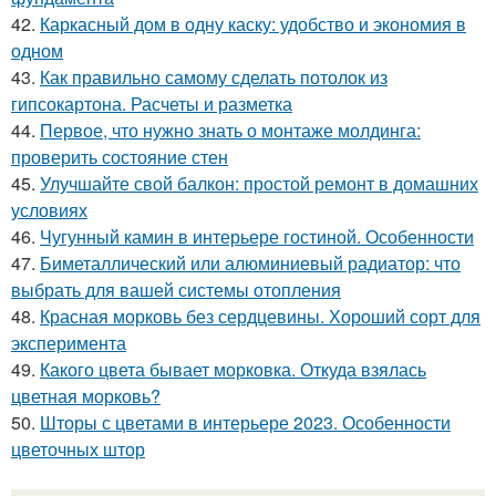
42.
Каркасный дом в одну каску: удобство и экономия в
одном
43.
Как правильно самому сделать потолок из
гипсокартона. Расчеты и разметка
44.
Первое, что нужно знать о монтаже молдинга:
проверить состояние стен
45.
Улучшайте свой балкон: простой ремонт в домашних
условиях
46.
Чугунный камин в интерьере гостиной. Особенности
47.
Биметаллический или алюминиевый радиатор: что
выбрать для вашей системы отопления
48.
Красная морковь без сердцевины. Хороший сорт для
эксперимента
49.
Какого цвета бывает морковка. Откуда взялась
цветная морковь?
50.
Шторы с цветами в интерьере 2023. Особенности
цветочных штор