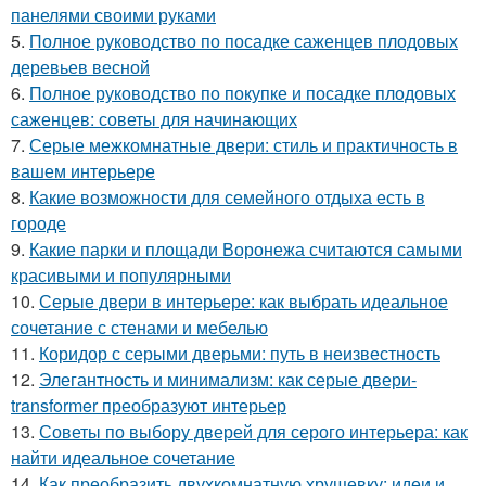
панелями своими руками
5.
Полное руководство по посадке саженцев плодовых
деревьев весной
6.
Полное руководство по покупке и посадке плодовых
саженцев: советы для начинающих
7.
Серые межкомнатные двери: стиль и практичность в
вашем интерьере
8.
Какие возможности для семейного отдыха есть в
городе
9.
Какие парки и площади Воронежа считаются самыми
красивыми и популярными
10.
Серые двери в интерьере: как выбрать идеальное
сочетание с стенами и мебелью
11.
Коридор с серыми дверьми: путь в неизвестность
12.
Элегантность и минимализм: как серые двери-
transformer преобразуют интерьер
13.
Советы по выбору дверей для серого интерьера: как
найти идеальное сочетание
14.
Как преобразить двухкомнатную хрущевку: идеи и