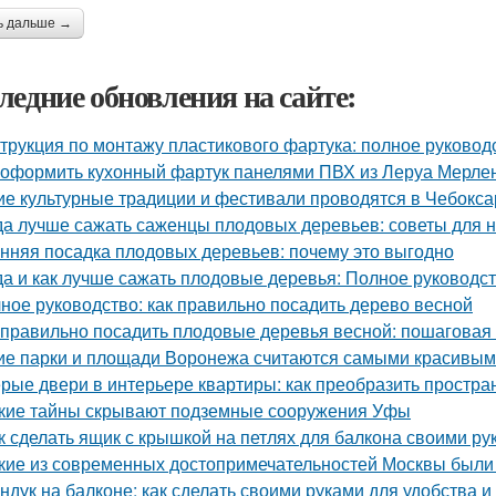
ь дальше →
ледние обновления на сайте:
трукция по монтажу пластикового фартука: полное руковод
 оформить кухонный фартук панелями ПВХ из Леруа Мерлен
ие культурные традиции и фестивали проводятся в Чебокса
да лучше сажать саженцы плодовых деревьев: советы для
нняя посадка плодовых деревьев: почему это выгодно
да и как лучше сажать плодовые деревья: Полное руководс
ное руководство: как правильно посадить дерево весной
 правильно посадить плодовые деревья весной: пошаговая
ие парки и площади Воронежа считаются самыми красивы
рые двери в интерьере квартиры: как преобразить простра
кие тайны скрывают подземные сооружения Уфы
к сделать ящик с крышкой на петлях для балкона своими ру
кие из современных достопримечательностей Москвы были
ндук на балконе: как сделать своими руками для удобства и