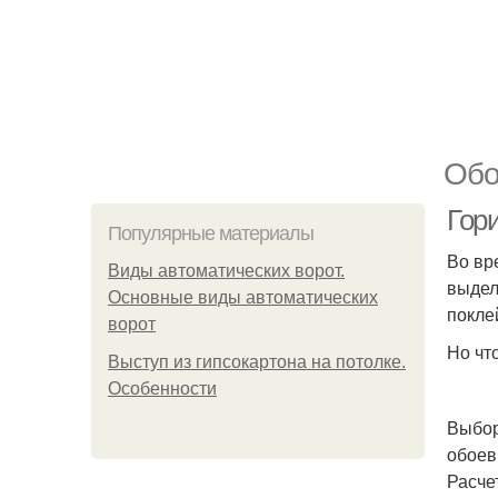
Обо
Гор
Популярные материалы
Во вр
Виды автоматических ворот.
выдел
Основные виды автоматических
покле
ворот
Но чт
Выступ из гипсокартона на потолке.
Особенности
Выбор
обоев
Расче