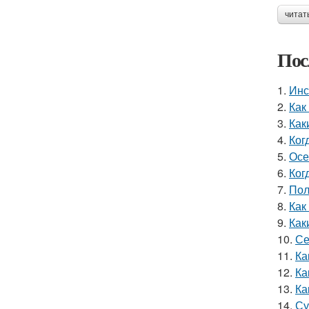
читат
Пос
1.
Инс
2.
Как
3.
Как
4.
Ког
5.
Осе
6.
Ког
7.
Пол
8.
Как
9.
Как
10.
Се
11.
Ка
12.
Ка
13.
Ка
14.
Су