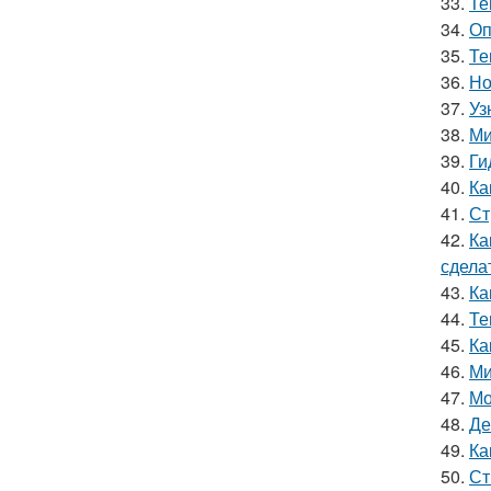
33.
Те
34.
Оп
35.
Те
36.
Но
37.
Уз
38.
Ми
39.
Ги
40.
Ка
41.
Ст
42.
Ка
сдела
43.
Ка
44.
Те
45.
Ка
46.
Ми
47.
Мо
48.
Де
49.
Ка
50.
Ст