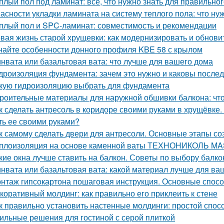
плый пол под ламинат: все, что нужно знать для правильно
асности укладки ламината на систему теплого пола: что ну
плый пол и SPC-ламинат: совместимость и рекомендации
вая жизнь старой хрущевки: как модернизировать и обнови
найте особенности донного профиля KBE 58 с крылом
нвата или базальтовая вата: что лучше для вашего дома
дроизоляция фундамента: зачем это нужно и каковы послед
кую гидроизоляцию выбрать для фундамента
роительные материалы для наружной обшивки балкона: чт
к сделать антресоль в коридоре своими руками в хрущёвке.
ть ее своими руками?
к самому сделать двери для антресоли. Основные этапы с
плоизоляция на основе каменной ваты ТЕХНОНИКОЛЬ M
кие окна лучше ставить на балкон. Советы по выбору балк
нвата или базальтовая вата: какой материал лучше для ва
нтаж гипсокартона пошаговая инструкция. Основные спосо
коративный молдинг: как правильно его приклеить к стене
к правильно установить настенные молдинги: простой спос
ильные решения для гостиной с серой плиткой