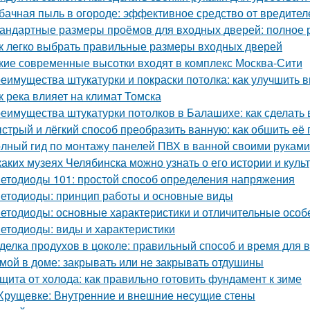
бачная пыль в огороде: эффективное средство от вредител
андартные размеры проёмов для входных дверей: полное 
к легко выбрать правильные размеры входных дверей
кие современные высотки входят в комплекс Москва-Сити
еимущества штукатурки и покраски потолка: как улучшить 
к река влияет на климат Томска
еимущества штукатурки потолков в Балашихе: как сделат
стрый и лёгкий способ преобразить ванную: как обшить е
лный гид по монтажу панелей ПВХ в ванной своими руками
каких музеях Челябинска можно узнать о его истории и куль
етодиоды 101: простой способ определения напряжения
етодиоды: принцип работы и основные виды
етодиоды: основные характеристики и отличительные особ
етодиоды: виды и характеристики
делка продухов в цоколе: правильный способ и время для
мой в доме: закрывать или не закрывать отдушины
щита от холода: как правильно готовить фундамент к зиме
Хрущевке: Внутренние и внешние несущие стены