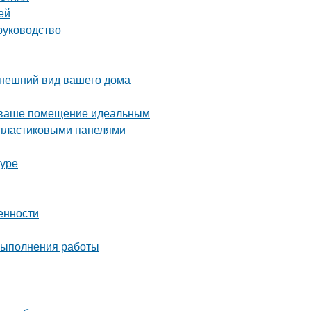
ей
руководство
внешний вид вашего дома
ь ваше помещение идеальным
ё пластиковыми панелями
туре
енности
 выполнения работы