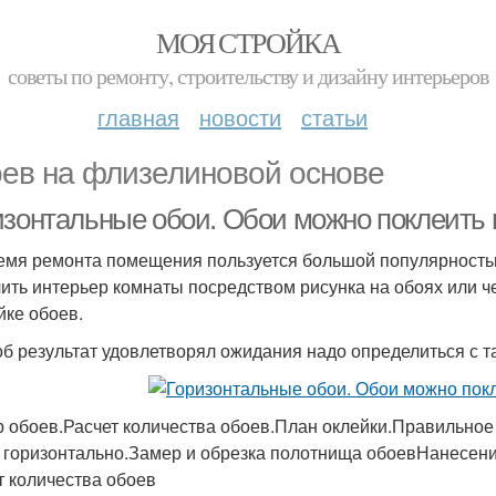
МОЯ СТРОЙКА
советы по ремонту, строительству и дизайну интерьеров
главная
новости
статьи
ев на флизелиновой основе
изонтальные обои. Обои можно поклеить 
емя ремонта помещения пользуется большой популярностью
ить интерьер комнаты посредством рисунка на обоях или ч
йке обоев.
об результат удовлетворял ожидания надо определиться с т
 обоев.Расчет количества обоев.План оклейки.Правильно
 горизонтально.Замер и обрезка полотнища обоевНанесени
т количества обоев