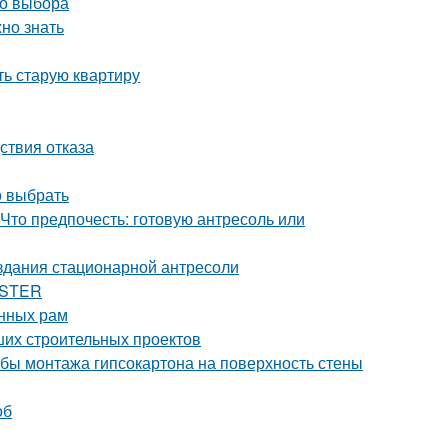
го выбора
жно знать
ть старую квартиру
ствия отказа
о выбрать
 Что предпочесть: готовую антресоль или
оздания стационарной антресоли
ASTER
онных рам
ших строительных проектов
бы монтажа гипсокартона на поверхность стены
об