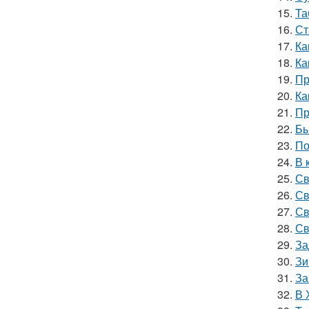
15.
Та
16.
Ст
17.
Ка
18.
Ка
19.
Пр
20.
Ка
21.
Пр
22.
Бы
23.
По
24.
В 
25.
Св
26.
Св
27.
Св
28.
Св
29.
За
30.
Зи
31.
За
32.
В 