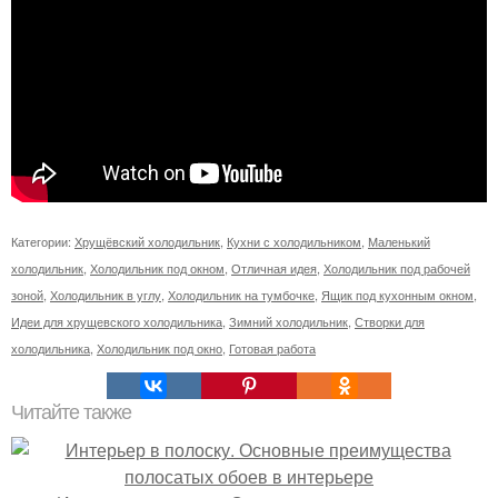
Категории:
Хрущёвский холодильник
,
Кухни с холодильником
,
Маленький
холодильник
,
Холодильник под окном
,
Отличная идея
,
Холодильник под рабочей
зоной
,
Холодильник в углу
,
Холодильник на тумбочке
,
Ящик под кухонным окном
,
Идеи для хрущевского холодильника
,
Зимний холодильник
,
Створки для
холодильника
,
Холодильник под окно
,
Готовая работа
Читайте также