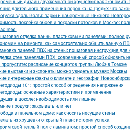
ременный дизайн двухкомнатной хрущевки: как экономить п
яние длительного применения порошка на грядке: что важн
огулки вдоль Волги: парки и набережные Нижнего Новгоро
оимость поклейки обоев и покраски потолков в Москве: пол
adlines:
шаговая отделка ванны пластиковыми панелями: полное р
ономим на ремонте: как самостоятельно обшить ванную П
тановка панелей ПВХ на стены: пошаговая инструкция для
делка стен панелями ПВХ: современный способ обновить и
 пропустите: расписание концертов группы Любэ в Томске
кие выставки и экспонаты можно увидеть в музеях Москвы
кие интересные факты о климате и географии Новосибирск
етодиоды 101: простой способ определения напряжения
етодиоды: основные характеристики и применение
душки в цоколе: необходимость или лишнее
мние продухи: закрывать или нет
обода в панельном доме: как сносить несущие стены
елать из хрущёвки открытый план: история успеха
роим свой теплый пол с ламинатом: простой способ созда