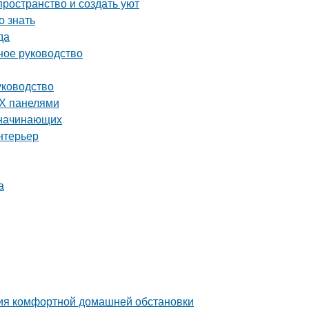
ространство и создать уют
о знать
да
ное руководство
уководство
ВХ панелями
 начинающих
нтерьер
а
ния комфортной домашней обстановки