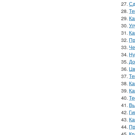
27.
Сд
28.
Те
29.
Ка
30.
Ул
31.
Ка
32.
Пр
33.
Че
34.
Ну
35.
До
36.
Цв
37.
Те
38.
Ка
39.
Ка
40.
Те
41.
Вы
42.
Ги
43.
Ка
44.
Пр
45.
Кр