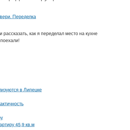
 и рассказать, как я переделал место на кухне
 поехали!
лизуются в Липецке
актичность
ру
ртиру 45,9 кв.м