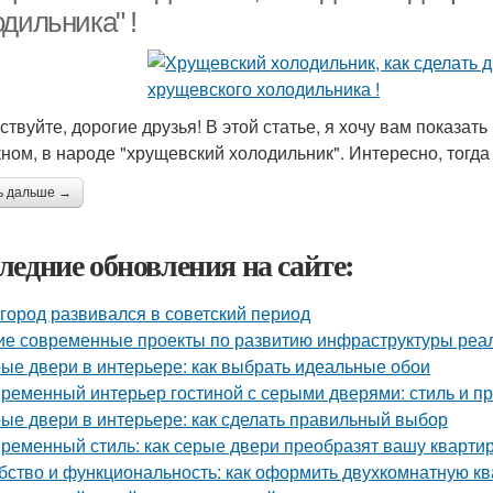
дильника" !
твуйте, дорогие друзья! В этой статье, я хочу вам показать
кном, в народе "хрущевский холодильник". Интересно, тогда
ь дальше →
ледние обновления на сайте:
 город развивался в советский период
ие современные проекты по развитию инфраструктуры реа
ые двери в интерьере: как выбрать идеальные обои
ременный интерьер гостиной с серыми дверями: стиль и пр
ые двери в интерьере: как сделать правильный выбор
ременный стиль: как серые двери преобразят вашу кварти
бство и функциональность: как оформить двухкомнатную ква