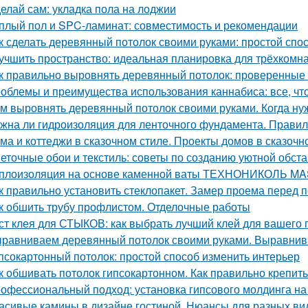
елай сам: укладка пола на лоджии
плый пол и SPC-ламинат: совместимость и рекомендации
к сделать деревянный потолок своими руками: простой спо
учшить пространство: идеальная планировка для трёхкомн
к правильно выровнять деревянный потолок: проверенные
облемы и преимущества использования каннабиса: все, чт
м выровнять деревянный потолок своими руками. Когда н
жна ли гидроизоляция для ленточного фундамента. Прави
ма и коттеджи в сказочном стиле. Проекты домов в сказочн
еточные обои и текстиль: советы по созданию уютной обст
плоизоляция на основе каменной ваты ТЕХНОНИКОЛЬ M
к правильно установить стеклопакет. Замер проема перед п
к обшить трубу профлистом. Отделочные работы
ст клея для СТЫКОВ: как выбрать лучший клей для вашего 
равниваем деревянный потолок своими руками. Выравнив
псокартонный потолок: простой способ изменить интерьер
к обшивать потолок гипсокартонном. Как правильно крепить
офессиональный подход: установка гипсового молдинга на
асивые камины в дизайне гостиной. Нюансы для разных ви