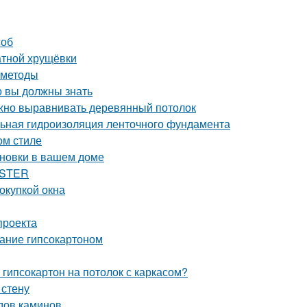
соб
атной хрущёвки
 методы
о вы должны знать
ужно выравнивать деревянный потолок
льная гидроизоляция ленточного фундамента
ом стиле
ановки в вашем доме
ASTER
окупкой окна
проекта
ание гипсокартоном
 гипсокартон на потолок с каркасом?
 стену
дов каминов