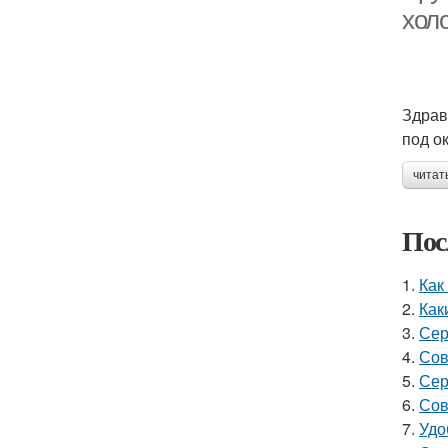
холо
Здравс
под о
читат
Пос
1.
Как
2.
Как
3.
Сер
4.
Сов
5.
Сер
6.
Сов
7.
Удо