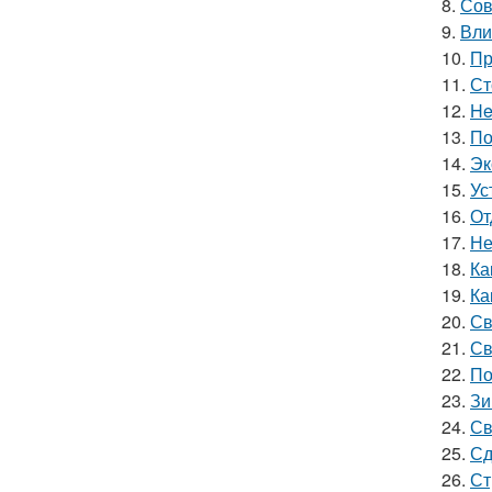
8.
Сов
9.
Вли
10.
Пр
11.
Ст
12.
He
13.
По
14.
Эк
15.
Ус
16.
От
17.
Не
18.
Ка
19.
Ка
20.
Св
21.
Св
22.
По
23.
Зи
24.
Св
25.
Сд
26.
Ст