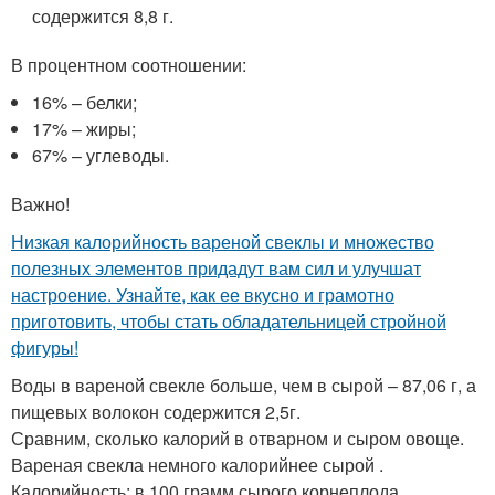
содержится 8,8 г.
В процентном соотношении:
16% – белки;
17% – жиры;
67% – углеводы.
Важно!
Низкая калорийность вареной свеклы и множество
полезных элементов придадут вам сил и улучшат
настроение. Узнайте, как ее вкусно и грамотно
приготовить, чтобы стать обладательницей стройной
фигуры!
Воды в вареной свекле больше, чем в сырой – 87,06 г, а
пищевых волокон содержится 2,5г.
Сравним, сколько калорий в отварном и сыром овоще.
Вареная свекла немного калорийнее сырой .
Калорийность: в 100 грамм сырого корнеплода