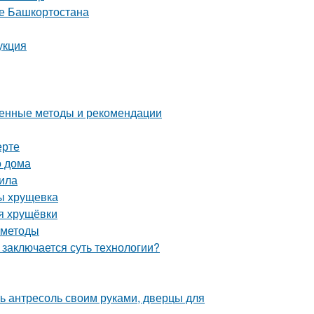
це Башкортостана
укция
ренные методы и рекомендации
ерте
о дома
тила
ы хрущевка
я хрущёвки
 методы
заключается суть технологии?
ть антресоль своим руками, дверцы для