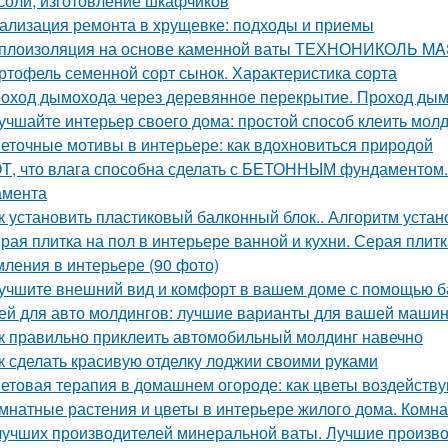
соли, изготовление шкафчиков
ализация ремонта в хрущевке: подходы и приемы
плоизоляция на основе каменной ваты ТЕХНОНИКОЛЬ M
ртофель семенной сорт сынок. Характеристика сорта
оход дымохода через деревянное перекрытие. Проход дым
учшайте интерьер своего дома: простой способ клеить молд
еточные мотивы в интерьере: как вдохновиться природой
Т, что влага способна сделать с БЕТОННЫМ фундаментом.
амента
к установить пластиковый балконный блок.. Алгоритм устан
рая плитка на пол в интерьере ванной и кухни. Серая плитк
ления в интерьере (90 фото)
учшите внешний вид и комфорт в вашем доме с помощью ба
ей для авто молдингов: лучшие варианты для вашей маши
к правильно приклеить автомобильный молдинг навечно
к сделать красивую отделку лоджии своими руками
етовая терапия в домашнем огороде: как цветы воздейств
мнатные растения и цветы в интерьере жилого дома. Комна
лучших производителей минеральной ваты. Лучшие произв