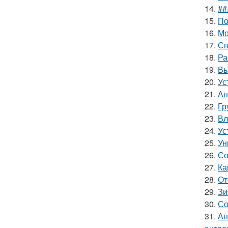
14.
##
15.
По
16.
Мо
17.
Св
18.
Ра
19.
Вы
20.
Ус
21.
Ан
22.
Гр
23.
Вл
24.
Ус
25.
Ун
26.
Со
27.
Ка
28.
От
29.
Зи
30.
Со
31.
Ан