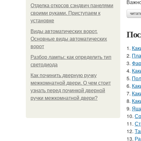
Важно
Отделка откосов сэндвич панелями
своими руками. Приступаем к
читат
установке
Пос
Виды автоматических ворот.
Основные виды автоматических
ворот
1.
Как
2.
Пла
Разбор лампы: как определить тип
3.
Фар
светодиода
4.
Как
Как починить дверную ручку
5.
Пол
межкомнатной двери. О чем стоит
6.
Как
узнать перед починкой дверной
7.
Как
ручки межкомнатной двери?
8.
Как
9.
Ящи
10.
Со
11.
Ст
12.
Та
13.
Ра