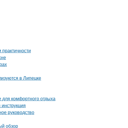
и практичности
хне
рах
лизуются в Липецке
е для комфортного отдыха
 инструкция
ное руководство
ый обзор