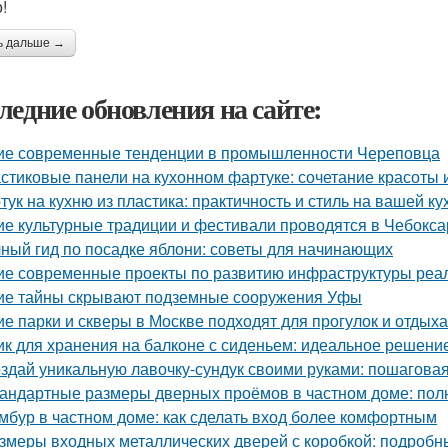
!
ь дальше →
ледние обновления на сайте:
ие современные тенденции в промышленности Череповца
стиковые панели на кухонном фартуке: сочетание красоты 
тук на кухню из пластика: практичность и стиль на вашей ку
ие культурные традиции и фестивали проводятся в Чебокса
ный гид по посадке яблони: советы для начинающих
ие современные проекты по развитию инфраструктуры реа
ие тайны скрывают подземные сооружения Уфы
ие парки и скверы в Москве подходят для прогулок и отдыха
к для хранения на балконе с сиденьем: идеальное решени
здай уникальную лавочку-сундук своими руками: пошаговая
андартные размеры дверных проёмов в частном доме: пол
мбур в частном доме: как сделать вход более комфортным
змеры входных металлических дверей с коробкой: подробн