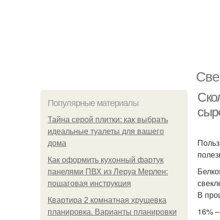
Све
Скол
Популярные материалы
сыр
Тайна серой плитки: как выбрать
идеальные туалеты для вашего
Польз
дома
полез
Как оформить кухонный фартук
Белко
панелями ПВХ из Леруа Мерлен:
свекле
пошаговая инструкция
В про
Квартира 2 комнатная хрущевка
16% –
планировка. Варианты планировки