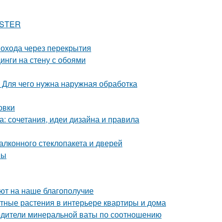
ASTER
охода через перекрытия
инги на стену с обоями
 Для чего нужна наружная обработка
овки
а: сочетания, идеи дизайна и правила
лконного стеклопакета и дверей
ны
уют на наше благополучие
тные растения в интерьере квартиры и дома
одители минеральной ваты по соотношению