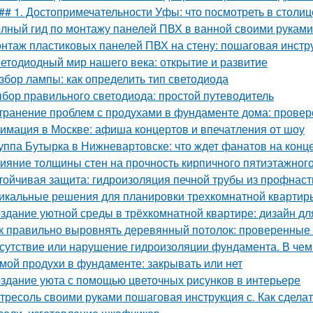
## 1. Достопримечательности Уфы: что посмотреть в столи
лный гид по монтажу панелей ПВХ в ванной своими руками
нтаж пластиковых панелей ПВХ на стену: пошаговая инстр
етодиодный мир нашего века: открытие и развитие
збор лампы: как определить тип светодиода
бор правильного светодиода: простой путеводитель
транение проблем с продухами в фундаменте дома: прове
имация в Москве: афиша концертов и впечатления от шоу
уппа Бутырка в Нижневартовске: что ждет фанатов на конц
ияние толщины стен на прочность кирпичного пятиэтажног
тойчивая защита: гидроизоляция печной трубы из профнас
икальные решения для планировки трехкомнатной квартир
здание уютной среды в трёхкомнатной квартире: дизайн дл
к правильно выровнять деревянный потолок: проверенные
сутствие или нарушение гидроизоляции фундамента. В чем 
мой продухи в фундаменте: закрывать или нет
здание уюта с помощью цветочных рисунков в интерьере
тресоль своими руками пошаговая инструкция с. Как сдела