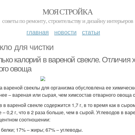
МОЯ СТРОЙКА
советы по ремонту, строительству и дизайну интерьеров
главная
новости
статьи
кло для чистки
ько калорий в вареной свекле. Отличия х
ого овоща
а вареной свеклы для организма обусловлена ее химически
нее – вареная или сырая, чем химсостав отварного овоща о
в в вареной свекле содержится 1,7 г, в то время как в сыр
 – 0,2 г, что в 2 раза больше, чем в сырой. Углеводов в варе
центном соотношении:
 белки; 17% – жиры; 67% – углеводы.