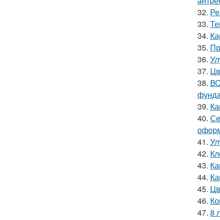
антре
32.
Ре
33.
Те
34.
Ка
35.
Пр
36.
Ул
37.
Цв
38.
ВО
фунд
39.
Ка
40.
Се
оформ
41.
Ул
42.
Кл
43.
Ка
44.
Ка
45.
Цв
46.
Ко
47.
8 