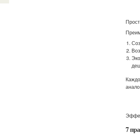
Прост
Преим
Соз
Воз
Эко
деш
Каждо
анало
Эффек
7 пр