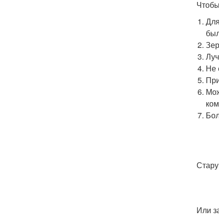
Чтобы
Для
был
Зер
Луч
Не 
При
Мож
ком
Бол
Стару
Или з