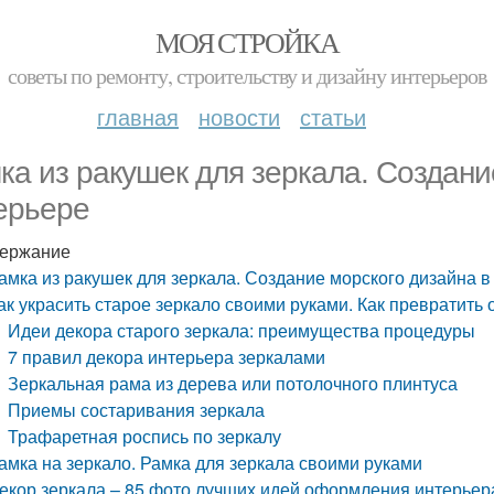
МОЯ СТРОЙКА
советы по ремонту, строительству и дизайну интерьеров
главная
новости
статьи
ка из ракушек для зеркала. Создани
ерьере
ержание
амка из ракушек для зеркала. Создание морского дизайна в
ак украсить старое зеркало своими руками. Как превратить
Идеи декора старого зеркала: преимущества процедуры
7 правил декора интерьера зеркалами
Зеркальная рама из дерева или потолочного плинтуса
Приемы состаривания зеркала
Трафаретная роспись по зеркалу
амка на зеркало. Рамка для зеркала своими руками
екор зеркала – 85 фото лучших идей оформления интерьер