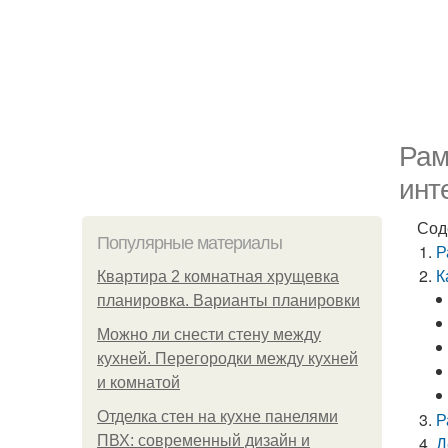
Рам
инт
Сод
Популярные материалы
Р
К
Квартира 2 комнатная хрущевка
планировка. Варианты планировки
Можно ли снести стену между
кухней. Перегородки между кухней
и комнатой
Отделка стен на кухне панелями
Р
ПВХ: современный дизайн и
Д