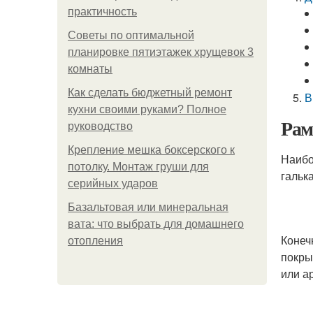
практичность
Советы по оптимальной
планировке пятиэтажек хрущевок 3
комнаты
Как сделать бюджетный ремонт
В
кухни своими руками? Полное
Рам
руководство
Крепление мешка боксерского к
Наибо
потолку. Монтаж груши для
галька
серийных ударов
Базальтовая или минеральная
вата: что выбрать для домашнего
Конеч
отопления
покры
или а