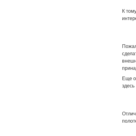
К том
интер
Пожал
сдела
внешн
прина
Еще о
здесь
Отлич
полот