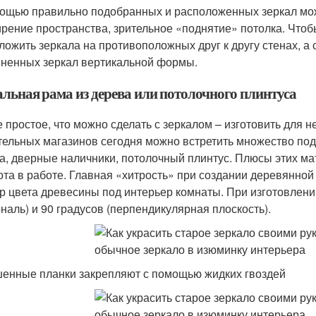
ощью правильно подобранных и расположенных зеркал мож
рение пространства, зрительное «поднятие» потолка. Чтобы
ложить зеркала на противоположных друг к другу стенах, а
иненных зеркал вертикальной формы.
альная рама из дерева или потолочного плинтуса
 простое, что можно сделать с зеркалом – изготовить для 
тельных магазинов сегодня можно встретить множество под
а, дверные наличники, потолочный плинтус. Плюсы этих мат
ота в работе. Главная «хитрость» при создании деревянной
р цвета древесины под интерьер комнаты. При изготовлени
ональ) и 90 градусов (перпендикулярная плоскость).
енные планки закрепляют с помощью жидких гвоздей