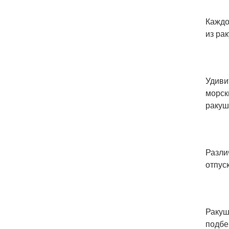
Каждо
из ра
Удиви
морск
ракуш
Разли
отпус
Ракуш
подбе