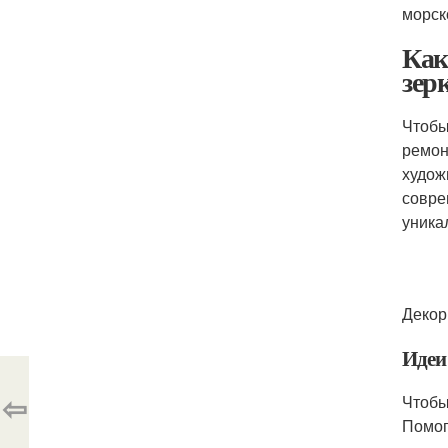
морск
Как
зер
Чтобы
ремон
худож
совре
уника
Декор
Идеи
⇦
Чтобы
Помог