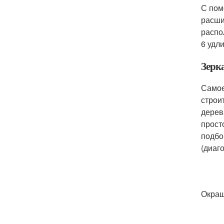
С пом
расши
распо
6 удл
Зерк
Самое
строи
дерев
прост
подбо
(диаг
Окраш