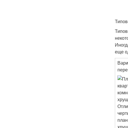
Типов
Типов
некот
Иногд
еще о
Вари
пере