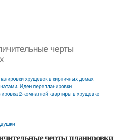
тличительные черты
х
ланировки хрущевок в кирпичных домах
мнатами. Идеи перепланировки
нировка 2-комнатной квартиры в хрущевке
двушки
личительные черты планировки