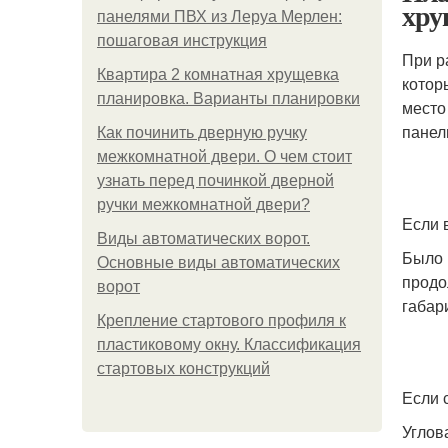
хру
панелями ПВХ из Леруа Мерлен:
пошаговая инструкция
При р
Квартира 2 комнатная хрущевка
котор
планировка. Варианты планировки
место
панел
Как починить дверную ручку
межкомнатной двери. О чем стоит
узнать перед починкой дверной
ручки межкомнатной двери?
Если 
Виды автоматических ворот.
Было 
Основные виды автоматических
продо
ворот
габар
Крепление стартового профиля к
пластиковому окну. Классификация
стартовых конструкций
Если 
Углов