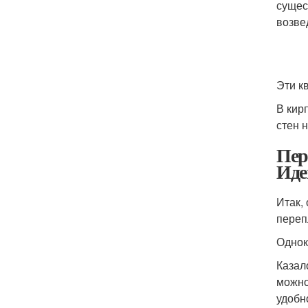
сущес
возве
Эти к
В кир
стен 
Пер
Иде
Итак,
переп
Однок
Казал
можно
удобн