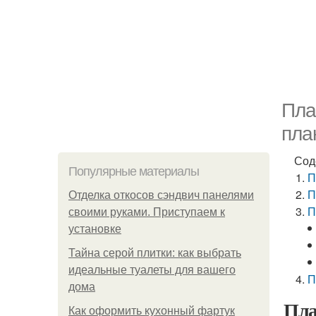
Пла
пла
Сод
Популярные материалы
П
П
Отделка откосов сэндвич панелями
П
своими руками. Приступаем к
установке
Тайна серой плитки: как выбрать
идеальные туалеты для вашего
П
дома
Пла
Как оформить кухонный фартук