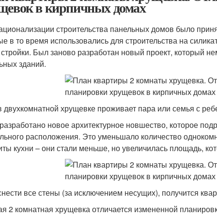
щевок в кирпичных домах
ационализации строительства панельных домов было прин
ые в то время использовались для строительства на силика
 стройки. Был заново разработан новый проект, который не
ьных зданий.
в двухкомнатной хрущевке проживает пара или семья с ребе
разработано новое архитектурное новшество, которое под
льного расположения. Это уменьшало количество однокомн
иты кухни – они стали меньше, но увеличилась площадь, ко
снести все стены (за исключением несущих), получится ква
ая 2 комнатная хрущевка отличается измененной планировко