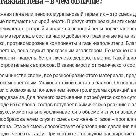
тажная пена – в чем отличие?
жная пена или пенополиуретановый герметик – это смесь д
ые получают из сырой нефти. В результате реакции этих ко
олиуретан, который и является основой пены после завер
тв материала, в состав часто добавляют различные катализ
ки, противоморозные компоненты и газы-наполнители. Бла
ретана, пена служит прекрасным изолятором. Ее можно на
хности – камень, бетон , железо, дерево, пластик. Такой ш
 строительных вопросов. В зависимости от химического сос
ольшинстве своем, все разнообразие этого материала, пре
окомпонентным. Упакован такой состав в баллон. Основны
зи с возможным появлением неконтролируемых реакций вн
ердевания. Для полного застывания потребуется около суто
оде из баллона, состав вступает в химическую реакцию с 
духе, моментально увеличивается в объеме и спустя выше
ообразователем служит смесь сжиженных газов – пропеллен
пана. Эта же смесь способствует образованию давления вн
одит через насадку. При контакте с воздухом расширение п