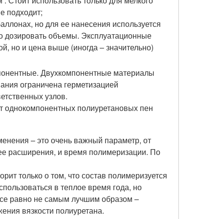
 . Стоит использовать только для мелкого
не подходит;
аллонах, но для ее нанесения используется
о дозировать объемы. Эксплуатационные
ой, но и цена выше (иногда – значительно)
мпонентные. Двухкомпонентные материалы
вания ограничена герметизацией
етственных узлов.
ет однокомпонентных полиуретановых пен
менения – это очень важный параметр, от
о ее расширения, и время полимеризации. По
орит только о том, что состав полимеризуется
спользоваться в теплое время года, но
все равно не самым лучшим образом –
жения вязкости полиуретана.