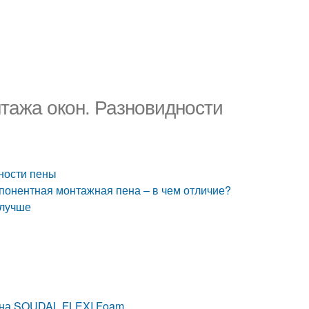
тажа окон. Разновидности
ности пены
понентная монтажная пена – в чем отличие?
 лучше
пена SOUDAL FLEXI Foam