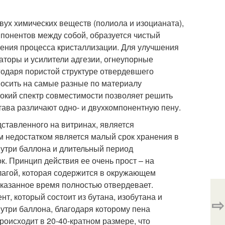
вух химических веществ (полиола и изоцианата),
мпонентов между собой, образуется чистый
шения процесса кристаллизации. Для улучшения
аторы и усилители адгезии, огнеупорные
годаря пористой структуре отвердевшего
носить на самые разные по материалу
ирокий спектр совместимости позволяет решить
тава различают одно- и двухкомпонентную пену.
дставленного на витринах, является
м недостатком является малый срок хранения в
утри баллона и длительный период
к. Принцип действия ее очень прост – на
влагой, которая содержится в окружающем
указанное время полностью отвердевает.
т, который состоит из бутана, изобутана и
⇨
утри баллона, благодаря которому пена
роисходит в 20-40-кратном размере, что