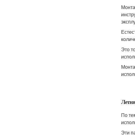
Монта
инстр
экспл
Естес
колич
Это т
испол
Монта
испол
Летня
По те
испол
Эти п