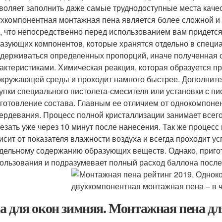
воляет заполнить даже самые труднодоступные места качес
хкомпонентная монтажная пена является более сложной и з
, что непосредственно перед использованием вам придетс
азующих компонентов, которые хранятся отдельно в специа
держиваться определенных пропорций, иначе полученная 
актеристиками. Химическая реакция, которая образуется п
окружающей среды и проходит намного быстрее. Дополните
упки специального пистолета-смесителя или установки с пи
готовление состава. Главным ее отличием от однокомпоне
ердевания. Процесс полной кристаллизации занимает всего
езать уже через 10 минут после нанесения. Так же процес
исит от показателя влажности воздуха и всегда проходит у
дельному содержанию образующих веществ. Однако, приго
ользования и подразумевает полный расход баллона после
а для окон зимняя. Монтажная пена д