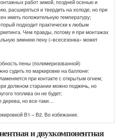
онтажных работ зимой, поздней осенью и
ю, расширяться и твердеть на холоде, но при
жен иметь положительную температуру;
оторый подходит практически к любым
аркетинга. Чем правды, потому я при монтажах
альную зимнюю пену («всесезонка» может
обность пены (полимеризованной)
жно судить по маркировке на баллоне:
ламеняется при контакте с открытым огнем;
при должном старании можно поджечь, но
угого топлива он не будет;
е дерева, но все-таки…
ркировкой В1 – В2. Во избежание.
нентная и двухкомпонентная