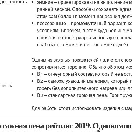
достойкость
зимние – ориентированы на выполнение м
ранней весной. Способны сохранять адгези
этом сам баллон в момент нанесения дол
всесезонные – промежуточный вариант, к
условиям. Впрочем, в этом куда больше м
с ноября по конец марта использую специ
сработать, а может и не – оно мне надо?).
Одним из важных показателей является спос
сопротивляться горению. Обычно об этом мо
В1 – огнеупорный состав, который не восп
В2 – самозатухающий материал, который 
честь
гореть без дополнительного нагрева или др
В3 – стандартная горючая пена. Горит хуж
Для работы стоит использовать изделия с ма
тажная пена рейтинг 2019. Однокомпо