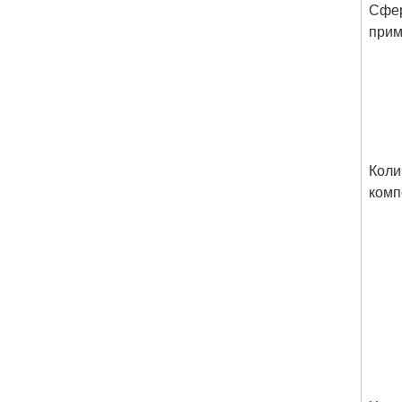
Сфе
прим
Коли
комп