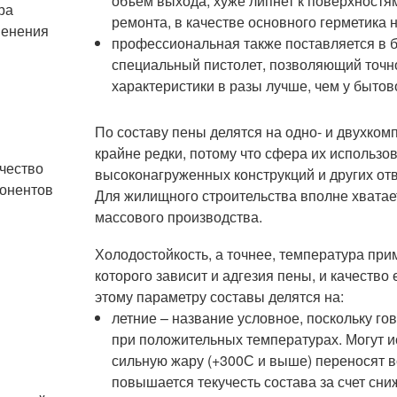
объем выхода, хуже липнет к поверхностям
ра
ремонта, в качестве основного герметика 
енения
профессиональная также поставляется в б
специальный пистолет, позволяющий точн
характеристики в разы лучше, чем у бытов
По составу пены делятся на одно- и двухко
крайне редки, потому что сфера их использо
чество
высоконагруженных конструкций и других отв
онентов
Для жилищного строительства вполне хвата
массового производства.
Холодостойкость, а точнее, температура при
которого зависит и адгезия пены, и качеств
этому параметру составы делятся на:
летние – название условное, поскольку гов
при положительных температурах. Могут и
сильную жару (+300С и выше) переносят 
повышается текучесть состава за счет сни