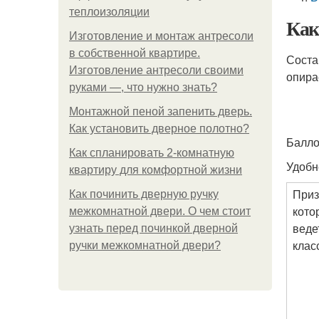
теплоизоляции
Как
Изготовление и монтаж антресоли
в собственной квартире.
Соста
Изготовление антресоли своими
опира
руками —, что нужно знать?
Монтажной пеной запенить дверь.
Как установить дверное полотно?
Балло
Как спланировать 2-комнатную
Удобн
квартиру для комфортной жизни
Приз
Как починить дверную ручку
кото
межкомнатной двери. О чем стоит
веде
узнать перед починкой дверной
клас
ручки межкомнатной двери?