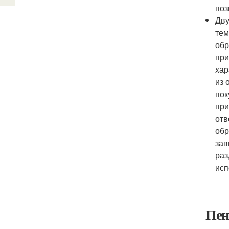
поз
Дву
тем
обр
при
хар
из 
пок
при
отв
обр
зав
раз
исп
Пен