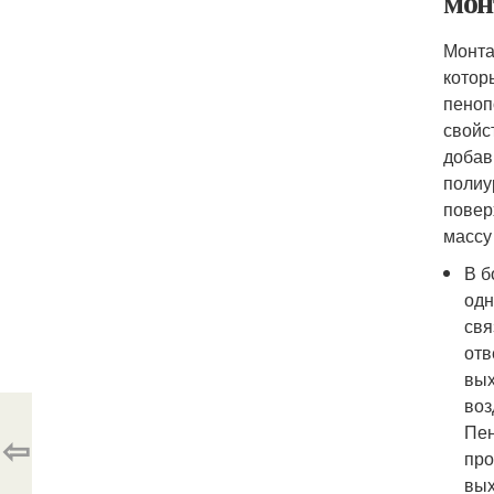
мон
Монта
котор
пеноп
свойс
добав
полиу
повер
массу
В б
одн
свя
отв
вых
воз
Пен
⇦
про
вых