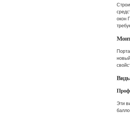
Строи
средс
окон 
требу
Монт
Порта
новый
свойс
Виды
Проф
Эти в
балло