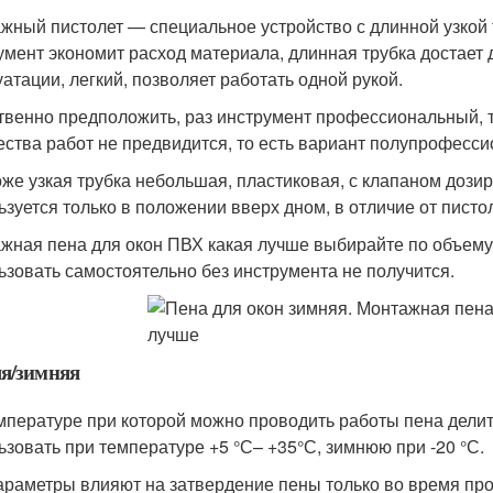
жный пистолет — специальное устройство с длинной узкой т
умент экономит расход материала, длинная трубка достает 
уатации, легкий, позволяет работать одной рукой.
твенно предположить, раз инструмент профессиональный, т
ества работ не предвидится, то есть вариант полупрофесс
оже узкая трубка небольшая, пластиковая, с клапаном дози
ьзуется только в положении вверх дном, в отличие от писто
жная пена для окон ПВХ какая лучше выбирайте по объему 
ьзовать самостоятельно без инструмента не получится.
я/зимняя
мпературе при которой можно проводить работы пена дели
ьзовать при температуре +5 °С– +35°С, зимнюю при -20 °С.
араметры влияют на затвердение пены только во время про