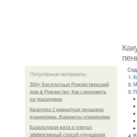
Как
пен
Сод
Популярные материалы
К
М
300+ Бесплатные Рождественский
П
дом & Рождество: Как сэкономить
на праздниках
Квартира 2 комнатная хрущевка
планировка. Варианты планировки
Базальтовая вата в плитах:
эффективный способ улучшения
В