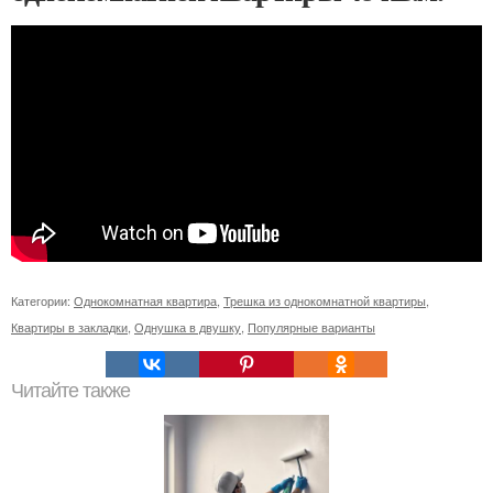
Категории:
Однокомнатная квартира
,
Трешка из однокомнатной квартиры
,
Квартиры в закладки
,
Однушка в двушку
,
Популярные варианты
Читайте также