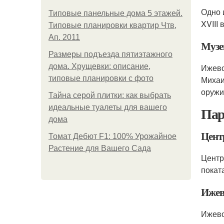
Одно 
Типовые панельные дома 5 этажей.
XVIII
Типовые планировки квартир Чтв,
Ап. 2011
Музе
Размеры подъезда пятиэтажного
дома. Хрущевки: описание,
Ижевс
типовые планировки с фото
Михаи
оружи
Тайна серой плитки: как выбрать
идеальные туалеты для вашего
Пар
дома
Цент
Томат Дебют F1: 100% Урожайное
Растение для Вашего Сада
Центр
покат
Ижев
Ижевс