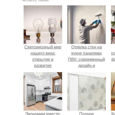
Светодиодный мир
Отделка стен на
нашего века:
кухне панелями
п
открытие и
ПВХ: современный
ф
развитие
дизайн и
практичность
Экономим вместе:
Полное
К