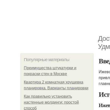
Дос
Удм
Вве
Популярные материалы
Преимущества штукатурки и
Ижевс
покраски стен в Москве
привл
Квартира 2 комнатная хрущевка
главн
планировка. Варианты планировки
Ист
Как правильно установить
настенные молдинги: простой
Ижев
способ