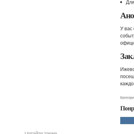
Для
Ано
У вас
событ
офици
Зак
Ижевс
посещ
каждо
Категори
Понр
Читайте также