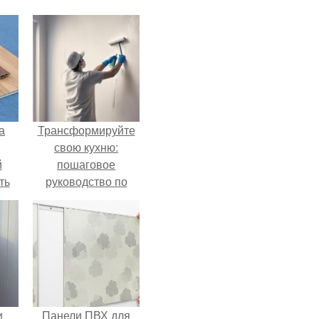
а
Трансформируйте
свою кухню:
й
пошаговое
ть
руководство по
использованию
пластиковых
панелей
и
Панели ПВХ для