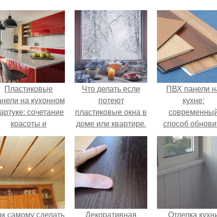
Пластиковые
Что делать если
ПВХ панели н
анели на кухонном
потеют
кухне:
артуке: сочетание
пластиковые окна в
современны
красоты и
доме или квартире.
способ обнови
практичности
Причины
интерьер
запотевания
пластиковых окон
ак самому сделать
Декоративная
Отделка кухн