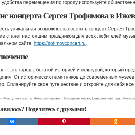
 удобства перемещения по городу используйте общественн
нс концерта Сергея Трофимова в Ижев
 есть уникальная возможность посетить концерт Сергея Тро
ие станет настоящим праздником для всех любителей музык
альном сайте:
https://trofimovconcert.ru
.
лючение
к — это город с богатой историей и культурой, который пр
ения. От исторических памятников до современных музеев и
го. Спланируйте свое путешествие и откройте для себя вс
и:
Культурные места
,
Ижевский кремль
,
Природные места
,
Центральный парк
,
Ижевска
авилось? Поделитесь с друзьями!