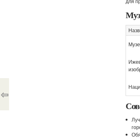
для п
Муз
Назв
Музе
Ижев
изоб
Наци
⇦
Сов
Луч
гор
Обя