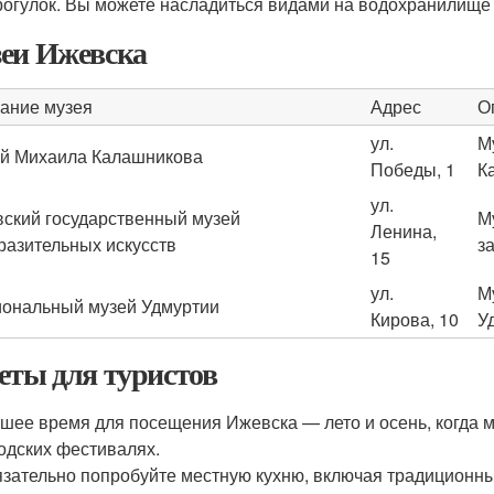
рогулок. Вы можете насладиться видами на водохранилище
еи Ижевска
ание музея
Адрес
О
ул.
М
й Михаила Калашникова
Победы, 1
К
ул.
ский государственный музей
М
Ленина,
разительных искусств
з
15
ул.
М
ональный музей Удмуртии
Кирова, 10
У
еты для туристов
шее время для посещения Ижевска — лето и осень, когда м
одских фестивалях.
зательно попробуйте местную кухню, включая традиционны