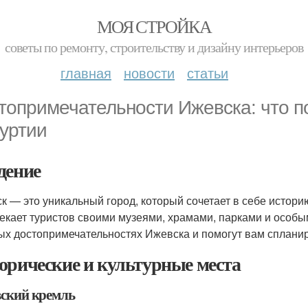
МОЯ СТРОЙКА
советы по ремонту, строительству и дизайну интерьеров
главная
новости
статьи
топримечательности Ижевска: что п
уртии
дение
к — это уникальный город, который сочетает в себе истори
екает туристов своими музеями, храмами, парками и особы
ых достопримечательностях Ижевска и помогут вам сплани
орические и культурные места
ский кремль