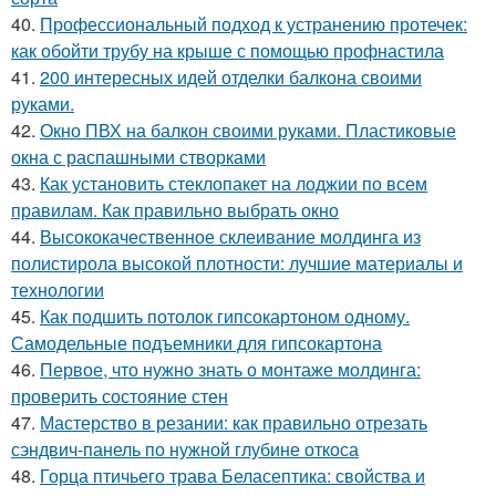
40.
Профессиональный подход к устранению протечек:
как обойти трубу на крыше с помощью профнастила
41.
200 интересных идей отделки балкона своими
руками.
42.
Окно ПВХ на балкон своими руками. Пластиковые
окна с распашными створками
43.
Как установить стеклопакет на лоджии по всем
правилам. Как правильно выбрать окно
44.
Высококачественное склеивание молдинга из
полистирола высокой плотности: лучшие материалы и
технологии
45.
Как подшить потолок гипсокартоном одному.
Самодельные подъемники для гипсокартона
46.
Первое, что нужно знать о монтаже молдинга:
проверить состояние стен
47.
Мастерство в резании: как правильно отрезать
сэндвич-панель по нужной глубине откоса
48.
Горца птичьего трава Беласептика: свойства и