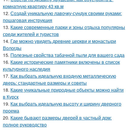
комнатную квартиру 43 кв.м
12.
Создай уникальную лавочку-сундук своими руками:
пошаговая инструкция
13.
Какие современные парки и зоны отдыха популярны
среди жителей и туристов
14.
Где можно увидеть древние церкви и монастыри
Вологды
15.
Полезные свойства табачной пыли для вашего сада
16.
Какие исторические памятники включены в список
культурного наследия
17.
Как выбрать идеальную входную металлическую
дверь: стандартные размеры и советы
18.
Какие уникальные природные объекты можно найти
в Курск
19.
Как выбрать идеальную высоту и ширину дверного
проема
20.
Какие бывают размеры дверей в частный дом:
полное руководство