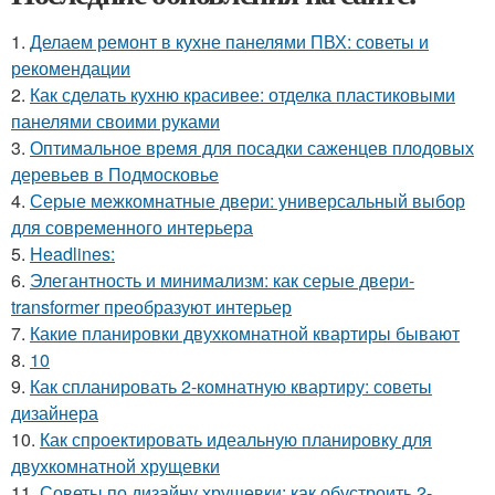
1.
Делаем ремонт в кухне панелями ПВХ: советы и
рекомендации
2.
Как сделать кухню красивее: отделка пластиковыми
панелями своими руками
3.
Оптимальное время для посадки саженцев плодовых
деревьев в Подмосковье
4.
Серые межкомнатные двери: универсальный выбор
для современного интерьера
5.
Headlines:
6.
Элегантность и минимализм: как серые двери-
transformer преобразуют интерьер
7.
Какие планировки двухкомнатной квартиры бывают
8.
10
9.
Как спланировать 2-комнатную квартиру: советы
дизайнера
10.
Как спроектировать идеальную планировку для
двухкомнатной хрущевки
11.
Советы по дизайну хрущевки: как обустроить 2-