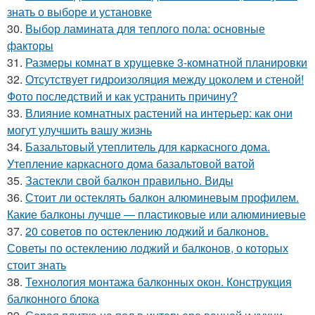
знать о выборе и установке
30.
Выбор ламината для теплого пола: основные
факторы
31.
Размеры комнат в хрущевке 3-комнатной планировки
32.
Отсутствует гидроизоляция между цоколем и стеной!
Фото последствий и как устранить причину?
33.
Влияние комнатных растений на интерьер: как они
могут улучшить вашу жизнь
34.
Базальтовый утеплитель для каркасного дома.
Утепление каркасного дома базальтовой ватой
35.
Застекли свой балкон правильно. Виды
36.
Стоит ли остеклять балкон алюминевым профилем.
Какие балконы лучше — пластиковые или алюминиевые
37.
20 советов по остеклению лоджий и балконов.
Советы по остеклению лоджий и балконов, о которых
стоит знать
38.
Технология монтажа балконных окон. Конструкция
балконного блока