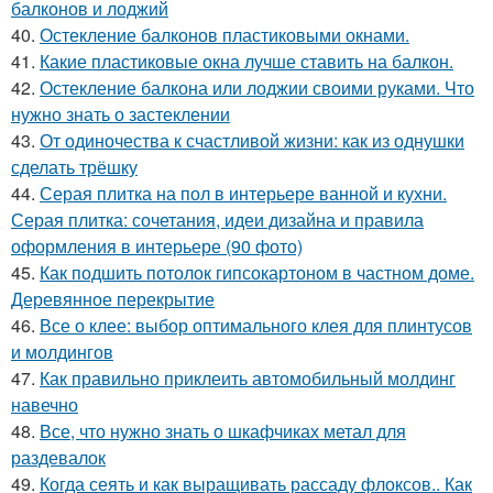
балконов и лоджий
40.
Остекление балконов пластиковыми окнами.
41.
Какие пластиковые окна лучше ставить на балкон.
42.
Остекление балкона или лоджии своими руками. Что
нужно знать о застеклении
43.
От одиночества к счастливой жизни: как из однушки
сделать трёшку
44.
Серая плитка на пол в интерьере ванной и кухни.
Серая плитка: сочетания, идеи дизайна и правила
оформления в интерьере (90 фото)
45.
Как подшить потолок гипсокартоном в частном доме.
Деревянное перекрытие
46.
Все о клее: выбор оптимального клея для плинтусов
и молдингов
47.
Как правильно приклеить автомобильный молдинг
навечно
48.
Все, что нужно знать о шкафчиках метал для
раздевалок
49.
Когда сеять и как выращивать рассаду флоксов.. Как