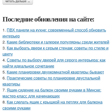
читать дальше →
Последние обновления на сайте:
1.
ПВХ панели на кухне: современный способ обновить
интерьер
2.
Какие библиотеки и галереи популярны среди жителей
3.
Как выбрать двери к серым стенам: советы по стилю и
цвету
4.
Советы по выбору дверей для серого интерьера: как
найти идеальное сочетание
5.
Какие планировки двухкомнатной квартиры бывают
6.
Практические советы по планировке двуспальной
квартиры
7.
Ящик-сидение на балкон своими руками в Минске:
мастер-класс для начинающих
8.
Как сделать ящик с крышкой на петлях для балкона
своими руками