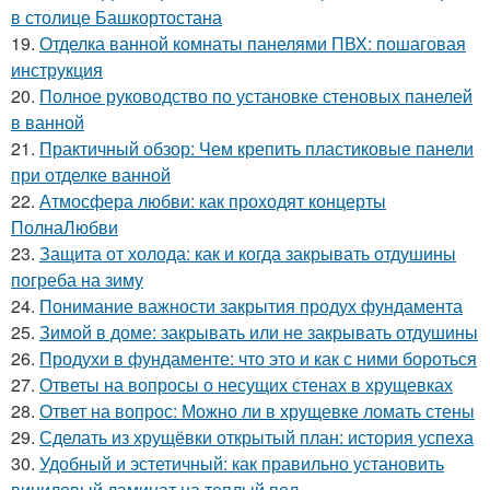
в столице Башкортостана
19.
Отделка ванной комнаты панелями ПВХ: пошаговая
инструкция
20.
Полное руководство по установке стеновых панелей
в ванной
21.
Практичный обзор: Чем крепить пластиковые панели
при отделке ванной
22.
Атмосфера любви: как проходят концерты
ПолнаЛюбви
23.
Защита от холода: как и когда закрывать отдушины
погреба на зиму
24.
Понимание важности закрытия продух фундамента
25.
Зимой в доме: закрывать или не закрывать отдушины
26.
Продухи в фундаменте: что это и как с ними бороться
27.
Ответы на вопросы о несущих стенах в хрущевках
28.
Ответ на вопрос: Можно ли в хрущевке ломать стены
29.
Сделать из хрущёвки открытый план: история успеха
30.
Удобный и эстетичный: как правильно установить
виниловый ламинат на теплый пол