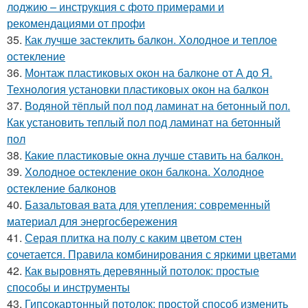
лоджию – инструкция с фото примерами и
рекомендациями от профи
35.
Как лучше застеклить балкон. Холодное и теплое
остекление
36.
Монтаж пластиковых окон на балконе от А до Я.
Технология установки пластиковых окон на балкон
37.
Водяной тёплый пол под ламинат на бетонный пол.
Как установить теплый пол под ламинат на бетонный
пол
38.
Какие пластиковые окна лучше ставить на балкон.
39.
Холодное остекление окон балкона. Холодное
остекление балконов
40.
Базальтовая вата для утепления: современный
материал для энергосбережения
41.
Серая плитка на полу с каким цветом стен
сочетается. Правила комбинирования с яркими цветами
42.
Как выровнять деревянный потолок: простые
способы и инструменты
43.
Гипсокартонный потолок: простой способ изменить