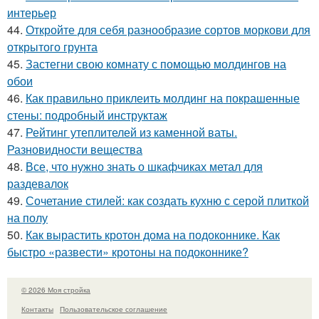
интерьер
44.
Откройте для себя разнообразие сортов моркови для
открытого грунта
45.
Застегни свою комнату с помощью молдингов на
обои
46.
Как правильно приклеить молдинг на покрашенные
стены: подробный инструктаж
47.
Рейтинг утеплителей из каменной ваты.
Разновидности вещества
48.
Все, что нужно знать о шкафчиках метал для
раздевалок
49.
Сочетание стилей: как создать кухню с серой плиткой
на полу
50.
Как вырастить кротон дома на подоконнике. Как
быстро «развести» кротоны на подоконнике?
© 2026 Моя стройка
Контакты
Пользовательское соглашение