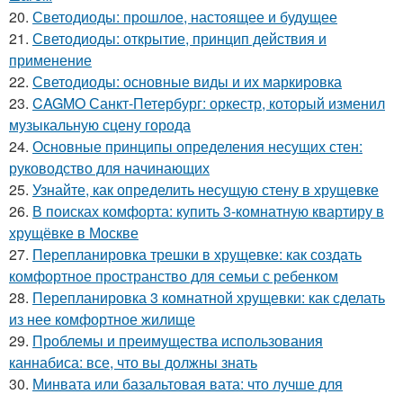
20.
Светодиоды: прошлое, настоящее и будущее
21.
Светодиоды: открытие, принцип действия и
применение
22.
Светодиоды: основные виды и их маркировка
23.
CAGMO Санкт-Петербург: оркестр, который изменил
музыкальную сцену города
24.
Основные принципы определения несущих стен:
руководство для начинающих
25.
Узнайте, как определить несущую стену в хрущевке
26.
В поисках комфорта: купить 3-комнатную квартиру в
хрущёвке в Москве
27.
Перепланировка трешки в хрущевке: как создать
комфортное пространство для семьи с ребенком
28.
Перепланировка 3 комнатной хрущевки: как сделать
из нее комфортное жилище
29.
Проблемы и преимущества использования
каннабиса: все, что вы должны знать
30.
Минвата или базальтовая вата: что лучше для