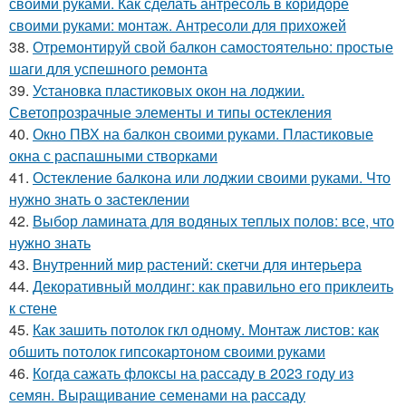
своими руками. Как сделать антресоль в коридоре
своими руками: монтаж. Антресоли для прихожей
38.
Отремонтируй свой балкон самостоятельно: простые
шаги для успешного ремонта
39.
Установка пластиковых окон на лоджии.
Светопрозрачные элементы и типы остекления
40.
Окно ПВХ на балкон своими руками. Пластиковые
окна с распашными створками
41.
Остекление балкона или лоджии своими руками. Что
нужно знать о застеклении
42.
Выбор ламината для водяных теплых полов: все, что
нужно знать
43.
Внутренний мир растений: скетчи для интерьера
44.
Декоративный молдинг: как правильно его приклеить
к стене
45.
Как зашить потолок гкл одному. Монтаж листов: как
обшить потолок гипсокартоном своими руками
46.
Когда сажать флоксы на рассаду в 2023 году из
семян. Выращивание семенами на рассаду