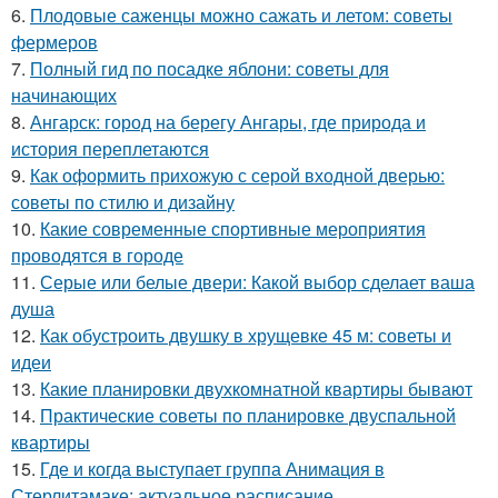
6.
Плодовые саженцы можно сажать и летом: советы
фермеров
7.
Полный гид по посадке яблони: советы для
начинающих
8.
Ангарск: город на берегу Ангары, где природа и
история переплетаются
9.
Как оформить прихожую с серой входной дверью:
советы по стилю и дизайну
10.
Какие современные спортивные мероприятия
проводятся в городе
11.
Серые или белые двери: Какой выбор сделает ваша
душа
12.
Как обустроить двушку в хрущевке 45 м: советы и
идеи
13.
Какие планировки двухкомнатной квартиры бывают
14.
Практические советы по планировке двуспальной
квартиры
15.
Где и когда выступает группа Анимация в
Стерлитамаке: актуальное расписание