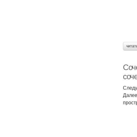
читат
Соч
соч
Следу
Далее
прост