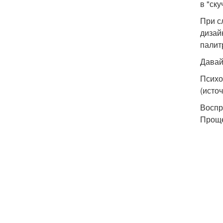
в "ску
При с
дизай
палит
Давай
Психо
(источ
Воспр
Проще