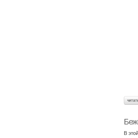
читат
Беж
В это