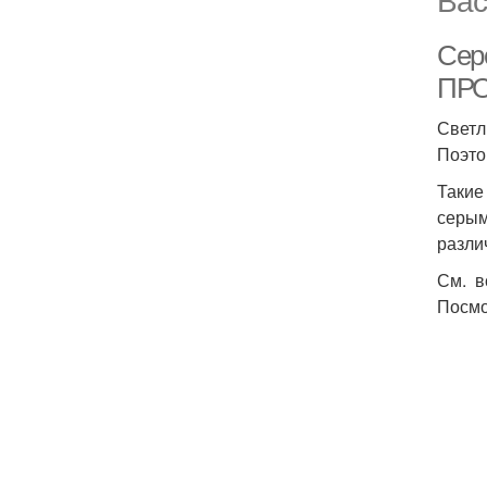
Сер
ПР
Светл
Поэто
Такие
серым
разли
См. в
Посмо