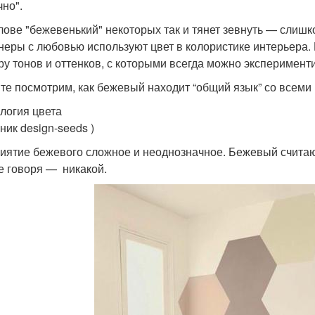
чно".
лове "бежевенький" некоторых так и тянет зевнуть — слиш
неры с любовью используют цвет в колористике интерьера.
ру тонов и оттенков, с которыми всегда можно эксперимен
те посмотрим, как бежевый находит “общий язык” со всеми 
логия цвета
ник design-seeds )
иятие бежевого сложное и неоднозначное. Бежевый считаю
 говоря — никакой.