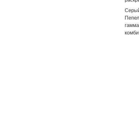
Серый
Пепел
гамма
комби