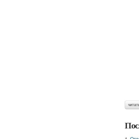
читат
Пос
1.
Отд