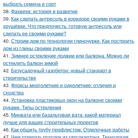
выбрать семена и сорт
38.
Фахверк: история и развитие
39.
Как сделать антресоль в коридоре своими руками в
хрущёвке. Что предпочесть: готовую антресоль или
сделать ее своими руками?
40.
Строим дом по технологии глиночурки. Как построить
дом из глины своими руками
41.
Зимнее остекление лоджии или балкона. Можно ли
остеклить балкон зимой
42.
Безусадочный газобетон: новый стандарт в
строительстве
43.
Флоксы многолетние и однолетние: отличия и
сходства
44.
Установка пластиковых окон на балконе своими
руками. Типы остекления
45.
Минвата или базальтовая вата: какой материал
лучше для ваших строительных проектов
46.
Как обшить трубу профлистом. Отделочные работы
47.
Чем отделать потолок из гипсокартона. Технология