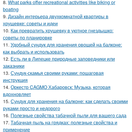
8.
What parks offer recreational activities like biking or
boating
9.
Дизайн интерьера двухкомнатной квартиры в
хрущевке: советы и идеи
10.
Как превратить хрущевку в уютное гнездышко:
советы по планировке
11.
Удобный сундук для хранения овощей на балконе:
как выбрать и использовать
12.
Есть ли в Липецке природные заповедники или
заказники
13.
Сундук-скамья своими руками: пошаговая
инструкция
14.
Оркестр CAGMO Хабаровск: Музыка, которая
вдохновляет
15.
Сундук для хранения на балконе: как сделать своими
руками просто и недорого
16.
Полезные свойства табачной пыли для вашего сада
17.
Табачная пыль на грядках: полезные свойства и
применение