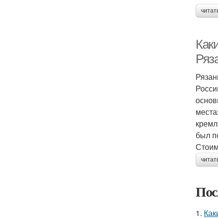
читат
Как
Ряз
Рязан
Росси
основ
места
кремл
был п
Стоим
читат
Пос
1.
Как