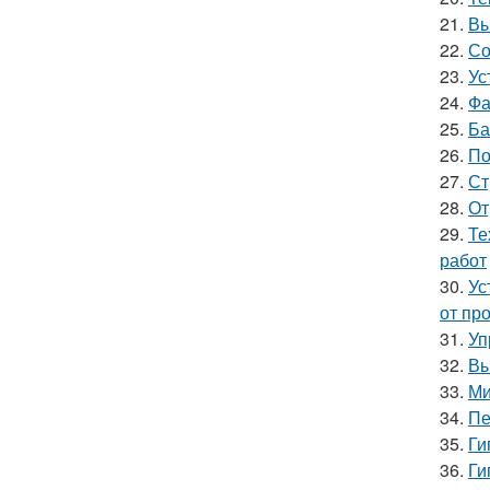
21.
Вы
22.
Со
23.
Ус
24.
Фа
25.
Ба
26.
По
27.
Ст
28.
От
29.
Те
работ
30.
Ус
от пр
31.
Уп
32.
Вы
33.
Ми
34.
Пе
35.
Ги
36.
Ги