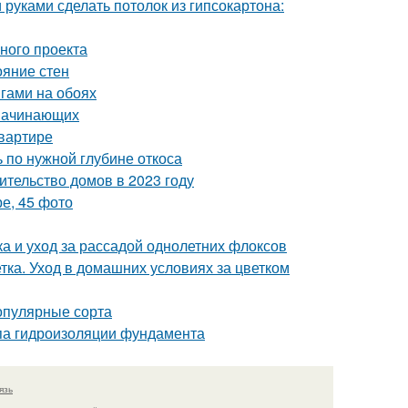
 руками сделать потолок из гипсокартона:
шного проекта
ояние стен
нгами на обоях
 начинающих
квартире
ь по нужной глубине откоса
ительство домов в 2023 году
е, 45 фото
а и уход за рассадой однолетних флоксов
тка. Уход в домашних условиях за цветком
опулярные сорта
па гидроизоляции фундамента
язь