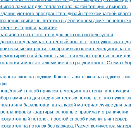
бирая ламинат для теплого пола: какой толщины выбрать
здание уютного пространства: дизайн трехкомнатной квар
транение кривизны потолка в деревянном доме: основные 
хверк: история и развитие
зальтовая вата: что это и для чего она используется
дложка под ламинат на теплый пол: все, что нужно знать д
роительные хитрости: как правильно клеить молдинги на ст
ремонтируй свой балкон самостоятельно: простые шаги дл
хнология и монтаж алюминиевого раздвижного.. Схема сб
тановка окон на лоджии. Как поставить окна на лоджию – 
офи
рощённый способ приклеить молдинг на стены: инструкция 
бор ламината для водяных теплых полов: все, что нужно з
нвата или базальтовая вата: какой материал лучше для ва
репланировка квартиры: основные правила и ограничения
псокартонный потолок: простой способ изменить интерьер
псокартон на потолок без каркаса. Расчет количества мате