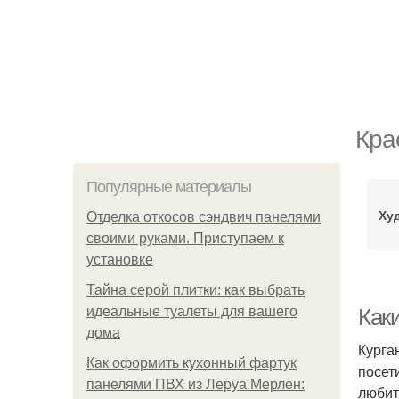
Кра
Популярные материалы
Ху
Отделка откосов сэндвич панелями
своими руками. Приступаем к
установке
Тайна серой плитки: как выбрать
идеальные туалеты для вашего
Как
дома
Курга
Как оформить кухонный фартук
посет
панелями ПВХ из Леруа Мерлен:
любит