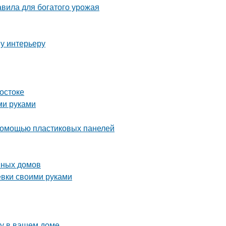
вила для богатого урожая
у интерьеру
остоке
ми руками
с помощью пластиковых панелей
нных домов
ёвки своими руками
ру в вашем доме