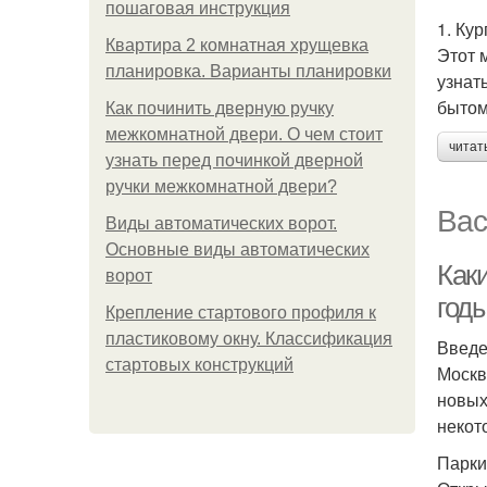
пошаговая инструкция
1. Ку
Квартира 2 комнатная хрущевка
Этот 
планировка. Варианты планировки
узнат
бытом
Как починить дверную ручку
межкомнатной двери. О чем стоит
читат
узнать перед починкой дверной
ручки межкомнатной двери?
Вас
Виды автоматических ворот.
Основные виды автоматических
Как
ворот
год
Крепление стартового профиля к
пластиковому окну. Классификация
Введ
стартовых конструкций
Москв
новых
некот
Парки