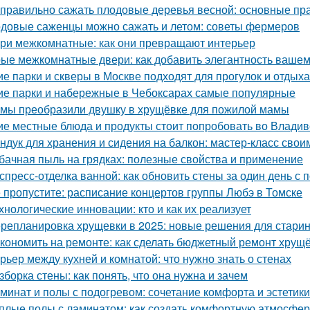
 правильно сажать плодовые деревья весной: основные пра
довые саженцы можно сажать и летом: советы фермеров
ри межкомнатные: как они превращают интерьер
ые межкомнатные двери: как добавить элегантность вашем
ие парки и скверы в Москве подходят для прогулок и отдыха
ие парки и набережные в Чебоксарах самые популярные
 мы преобразили двушку в хрущёвке для пожилой мамы
ие местные блюда и продукты стоит попробовать во Владив
ндук для хранения и сидения на балкон: мастер-класс свои
бачная пыль на грядках: полезные свойства и применение
спресс-отделка ванной: как обновить стены за один день 
 пропустите: расписание концертов группы Любэ в Томске
хнологические инновации: кто и как их реализует
репланировка хрущевки в 2025: новые решения для стари
кономить на ремонте: как сделать бюджетный ремонт хрущ
рьер между кухней и комнатой: что нужно знать о стенах
зборка стены: как понять, что она нужна и зачем
минат и полы с подогревом: сочетание комфорта и эстетики
плые полы с ламинатом: как создать комфортную атмосфе