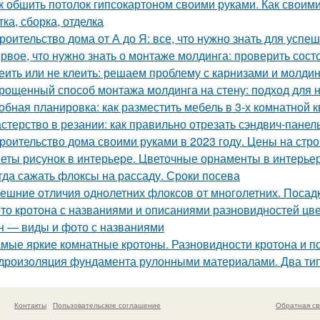
к обшить потолок гипсокартоном своими руками. Как своими
ка, сборка, отделка
роительство дома от А до Я: все, что нужно знать для успе
рвое, что нужно знать о монтаже молдинга: проверить сост
еить или не клеить: решаем проблему с карнизами и молди
рощенный способ монтажа молдинга на стену: подход для
обная планировка: как разместить мебель в 3-х комнатной 
стерство в резании: как правильно отрезать сэндвич-панел
роительство дома своими руками в 2023 году. Цены на стро
еты рисунок в интерьере. Цветочные орнаменты в интерьер
гда сажать флоксы на рассаду. Сроки посева
ешние отличия однолетних флоксов от многолетних. Посадк
то кротона с названиями и описаниями разновидностей цве
н — виды и фото с названиями
мые яркие комнатные кротоны. Разновидности кротона и п
дроизоляция фундамента рулонными материалами. Два ти
Контакты
Пользовательское соглашение
Обратная св