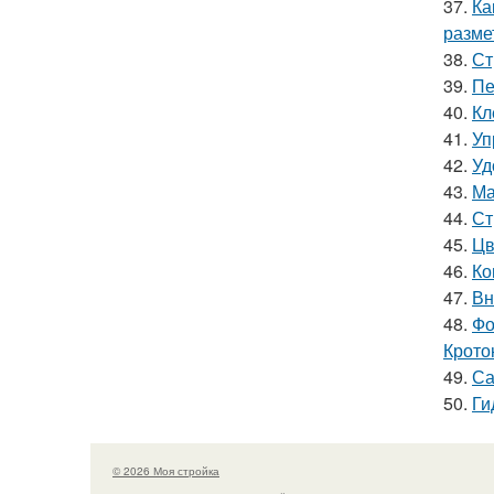
37.
Ка
размет
38.
Ст
39.
Пе
40.
Кл
41.
Уп
42.
Уд
43.
Ма
44.
Ст
45.
Цв
46.
Ко
47.
Вн
48.
Фо
Крото
49.
Са
50.
Ги
© 2026 Моя стройка