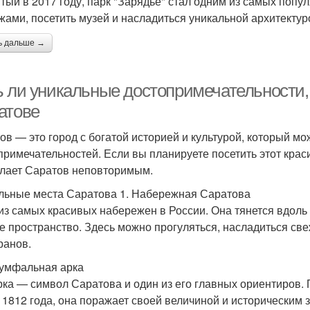
тый в 2017 году, парк "Зарядье" стал одним из самых попу
жами, посетить музей и насладиться уникальной архитектур
ь дальше →
ь ли уникальные достопримечательности, 
атове
ов — это город с богатой историей и культурой, который м
примечательностей. Если вы планируете посетить этот крас
елает Саратов неповторимым.
льные места Саратова 1. Набережная Саратова
из самых красивых набережен в России. Она тянется вдоль
е пространство. Здесь можно прогуляться, насладиться св
ранов.
иумфальная арка
рка — символ Саратова и один из его главных ориентиров.
 1812 года, она поражает своей величиной и историческим 