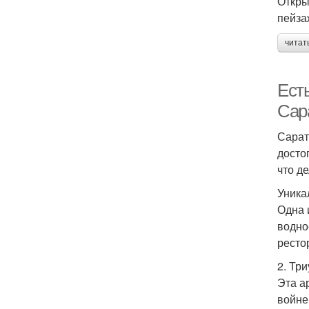
Откры
пейза
читат
Ест
Сар
Сарат
досто
что д
Уника
Одна 
водно
ресто
2. Тр
Эта а
войне