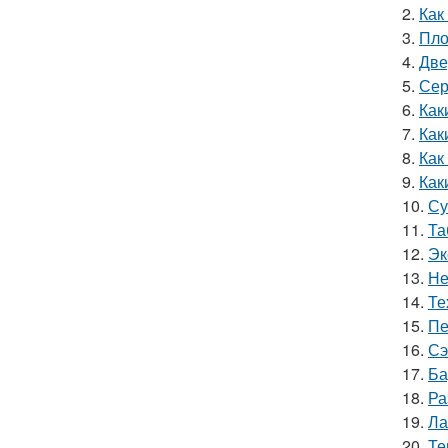
2.
Как
3.
Пло
4.
Две
5.
Сер
6.
Как
7.
Как
8.
Как
9.
Как
10.
Су
11.
Та
12.
Эк
13.
Не
14.
Те
15.
Пе
16.
Сэ
17.
Ба
18.
Ра
19.
Ла
20.
Те