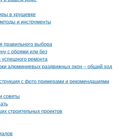
тиры в хрущевке
методы и инструменты
ля правильного выбора
ену с обоями или без
я успешного ремонта
орки алюминиевых раздвижных окон – общий ход
инструкция с фото примерами и рекомендациями
и советы
нать
ших строительных проектов
риалов