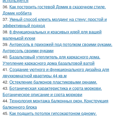
используется
36.
Как построить гостевой Домик в сказочном стиле.
Домик хоббита
37.
Умный способ клеить молдинг на стену: простой и
эффективный подход
38.
8 функциональных и красивых идей для вашей
маленькой кухни
39.
Антресоль в прихожей под потолком своими руками.
Антресоль своими руками
40.
Базальтовый утеплитель для каркасного дома.
Утепление каркасного дома базальтовой ватой
41.
Создание уютного и функционального дизайна для
двухкомнатной квартиры 44 кв.м
42.
Остекление балконов пластиковыми окнами.
43.
Ботаническая характеристика и сорта моркови.
Ботаническое описание и сорта моркови
44.
Технология монтажа балконных окон. Конструкция
балконного блока
45.
Как подшить потолок гипсокартоном одному.