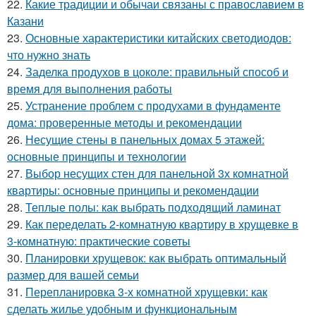
22.
Какие традиции и обычаи связаны с православием в
Казани
23.
Основные характеристики китайских светодиодов:
что нужно знать
24.
Заделка продухов в цоколе: правильный способ и
время для выполнения работы
25.
Устранение проблем с продухами в фундаменте
дома: проверенные методы и рекомендации
26.
Несущие стены в панельных домах 5 этажей:
основные принципы и технологии
27.
Выбор несущих стен для панельной 3х комнатной
квартиры: основные принципы и рекомендации
28.
Теплые полы: как выбрать подходящий ламинат
29.
Как переделать 2-комнатную квартиру в хрущевке в
3-комнатную: практические советы
30.
Планировки хрущевок: как выбрать оптимальный
размер для вашей семьи
31.
Перепланировка 3-х комнатной хрущевки: как
сделать жилье удобным и функциональным