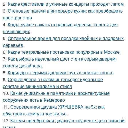
2.
Какие фестивали и уличные концерты проходят летом
3.
Стеновые панели в интерьере кухни: как преобразить
пространство
4.
Когда лучше сажать плодовые деревья: советы для
начинающих
5.
Оптимальное время для посадки хвойных и плодовых
деревьев
6.
Какие театральные постановки популярны в Москве
7.
Как выбрать идеальный цвет стен к серым дверям:
советы дизайнера
8.
Коридор с серыми дверьми: путь в неизвестность
9.
Серые двери в белом интерьере: идеальное
сочетание минимализма и стиля
10.
Какие уникальные памятники и архитектурные
сооружения есть в Кемерово
11.
Современная двушка ХРУЩЕВКА на 5х: как
обустроить компактное жилье
12.
Как мы преобразили двушку в хрущёвке для пожилой
мамы