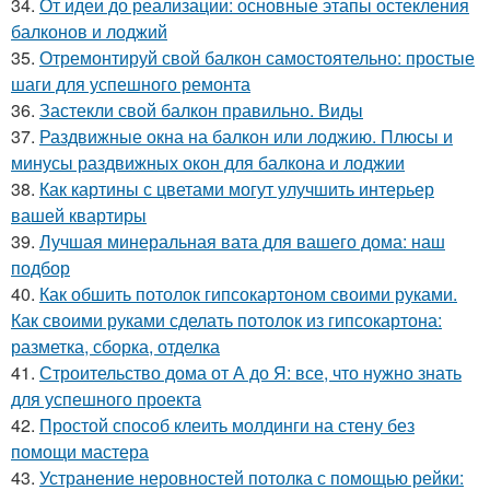
34.
От идеи до реализации: основные этапы остекления
балконов и лоджий
35.
Отремонтируй свой балкон самостоятельно: простые
шаги для успешного ремонта
36.
Застекли свой балкон правильно. Виды
37.
Раздвижные окна на балкон или лоджию. Плюсы и
минусы раздвижных окон для балкона и лоджии
38.
Как картины с цветами могут улучшить интерьер
вашей квартиры
39.
Лучшая минеральная вата для вашего дома: наш
подбор
40.
Как обшить потолок гипсокартоном своими руками.
Как своими руками сделать потолок из гипсокартона:
разметка, сборка, отделка
41.
Строительство дома от А до Я: все, что нужно знать
для успешного проекта
42.
Простой способ клеить молдинги на стену без
помощи мастера
43.
Устранение неровностей потолка с помощью рейки: