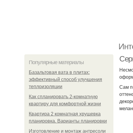
Инт
Сер
Популярные материалы
Несмо
Базальтовая вата в плитах:
оформ
эффективный способ улучшения
Сам п
теплоизоляции
оттен
Как спланировать 2-комнатную
декор
квартиру для комфортной жизни
мелан
Квартира 2 комнатная хрущевка
планировка. Варианты планировки
Изготовление и монтаж антресоли