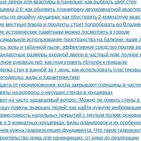
ые двери для квартиры в панельке: как выбрать цвет стен
щевка 2.0: как обновить планировку двухкомнатной кварти
еты по дизайну хрущевки: как обустроить 2-комнатную кварт
ие местные блюда и продукты стоит попробовать во Владив
ие исторические памятники можно посмотреть в городе
симальное использование пространства на балконе: ящик 
сь золы и табачной пыли: эффективное средство против в
андартные размеры входной двери в частный дом: полное 
лное руководство: как подготовить потолок к покраске
делка стен в ванной за 1 день: как использовать пластиков
етодиоды: виды и характеристики
щита от проникновения: когда закрывают отдушины в част
веты на вопросы о несущих стенах в хрущевках
вет на часто задаваемый вопрос: Можно ли ломать стены в
ошу помочь знающих людей: как найти нужную информаци
вместимость напольных покрытий с теплым полом: основн
е о 3-комнатных хрущевках: виды планировок и их особенн
чем нужна гидроизоляция фундамента. Что такое гидроизо
роительство дома для начинающих: от идеи до реализации