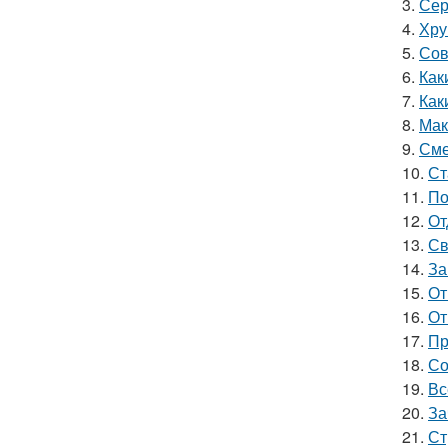
3.
Сер
4.
Хру
5.
Сов
6.
Как
7.
Как
8.
Мак
9.
Сме
10.
Ст
11.
По
12.
От
13.
Св
14.
За
15.
От
16.
От
17.
Пр
18.
Со
19.
Вс
20.
За
21.
Ст