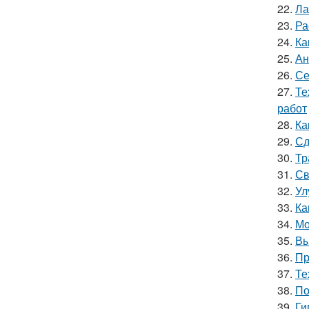
22.
Ла
23.
Ра
24.
Ка
25.
Ан
26.
Се
27.
Те
работ
28.
Ка
29.
Сд
30.
Тр
31.
Св
32.
Ул
33.
Ка
34.
Мо
35.
Вы
36.
Пр
37.
Те
38.
По
39.
Ги