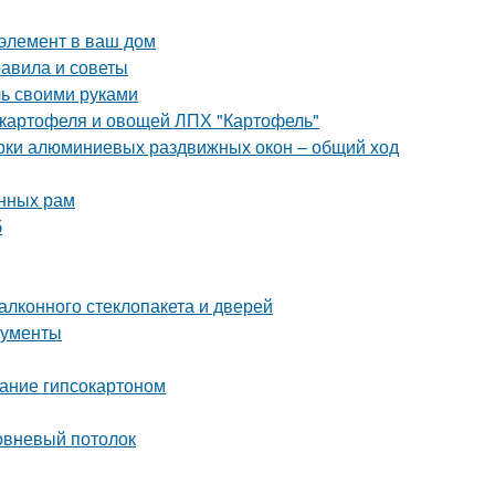
 элемент в ваш дом
равила и советы
ль своими руками
 картофеля и овощей ЛПХ "Картофель"
орки алюминиевых раздвижных окон – общий ход
онных рам
б
лконного стеклопакета и дверей
рументы
ание гипсокартоном
овневый потолок