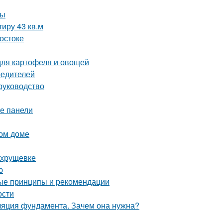
ры
иру 43 кв.м
остоке
для картофеля и овощей
редителей
руководство
ые панели
ном доме
 хрущевке
ю
ые принципы и рекомендации
ости
ляция фундамента. Зачем она нужна?