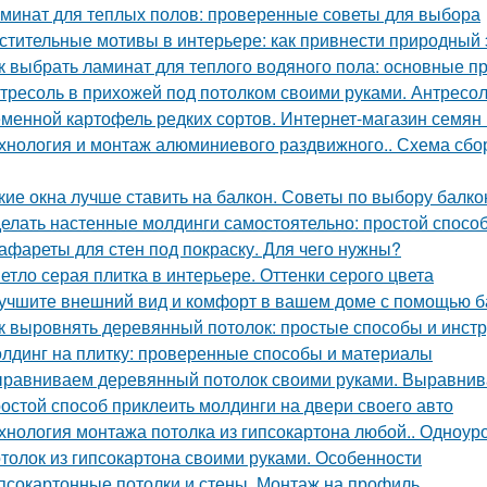
минат для теплых полов: проверенные советы для выбора
стительные мотивы в интерьере: как привнести природный
к выбрать ламинат для теплого водяного пола: основные п
тресоль в прихожей под потолком своими руками. Антресо
менной картофель редких сортов. Интернет-магазин семян
хнология и монтаж алюминиевого раздвижного.. Схема сб
кие окна лучше ставить на балкон. Советы по выбору балк
елать настенные молдинги самостоятельно: простой спосо
афареты для стен под покраску. Для чего нужны?
етло серая плитка в интерьере. Оттенки серого цвета
учшите внешний вид и комфорт в вашем доме с помощью ба
к выровнять деревянный потолок: простые способы и инст
лдинг на плитку: проверенные способы и материалы
равниваем деревянный потолок своими руками. Выравнив
остой способ приклеить молдинги на двери своего авто
хнология монтажа потолка из гипсокартона любой.. Одноур
толок из гипсокартона своими руками. Особенности
псокартонные потолки и стены. Монтаж на профиль