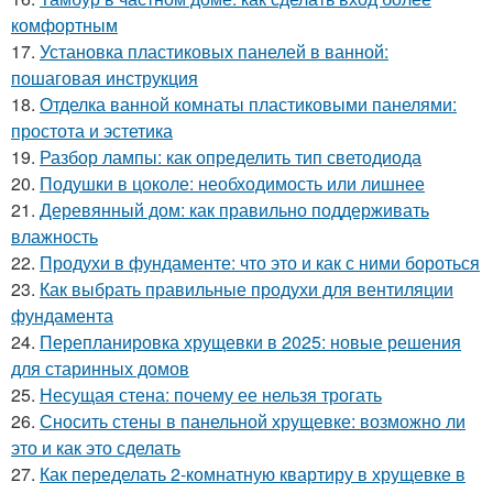
комфортным
17.
Установка пластиковых панелей в ванной:
пошаговая инструкция
18.
Отделка ванной комнаты пластиковыми панелями:
простота и эстетика
19.
Разбор лампы: как определить тип светодиода
20.
Подушки в цоколе: необходимость или лишнее
21.
Деревянный дом: как правильно поддерживать
влажность
22.
Продухи в фундаменте: что это и как с ними бороться
23.
Как выбрать правильные продухи для вентиляции
фундамента
24.
Перепланировка хрущевки в 2025: новые решения
для старинных домов
25.
Несущая стена: почему ее нельзя трогать
26.
Сносить стены в панельной хрущевке: возможно ли
это и как это сделать
27.
Как переделать 2-комнатную квартиру в хрущевке в