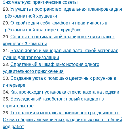
3-комнатную: практические советы
28.
Улучшить пространство: идеальная планировка для
трёхкомнатной хрущёвки
29.
Откройте для себя комфорт и практичность в
трёхкомнатной квартире в хрущёвке
30.
Советы по оптимальной планировке пятиэтажек
хрущевок 3 комнаты
31.
Базальтовая и минеральная вата: какой материал
лучше для теплоизоляции
32.
Спрятанный в шкафчике: история одного
удивительного приключения
33.
Создание уюта с помощью цветочных рисунков в
интерьере
34.
Как происходит установка стеклопакета на лоджии
35.
Безусадочный газобетон: новый стандарт в
строительстве
36.
Технология и монтаж алюминиевого раздвижного..
Схема сборки алюминиевых раздвижных окон – общий
ход работ