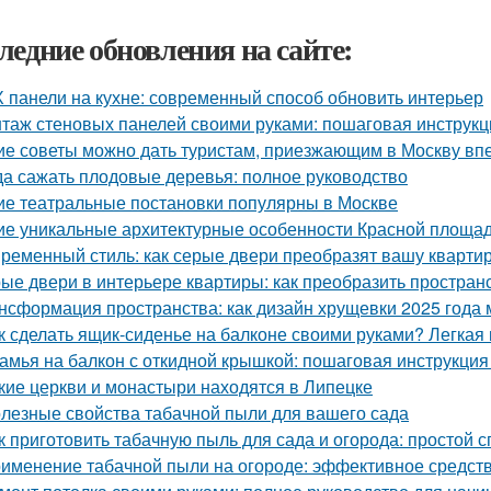
ледние обновления на сайте:
 панели на кухне: современный способ обновить интерьер
таж стеновых панелей своими руками: пошаговая инструк
ие советы можно дать туристам, приезжающим в Москву в
да сажать плодовые деревья: полное руководство
ие театральные постановки популярны в Москве
ие уникальные архитектурные особенности Красной площа
ременный стиль: как серые двери преобразят вашу кварти
ые двери в интерьере квартиры: как преобразить простран
нсформация пространства: как дизайн хрущевки 2025 года
к сделать ящик-сиденье на балконе своими руками? Легкая
амья на балкон с откидной крышкой: пошаговая инструкция
кие церкви и монастыри находятся в Липецке
лезные свойства табачной пыли для вашего сада
к приготовить табачную пыль для сада и огорода: простой 
именение табачной пыли на огороде: эффективное средст