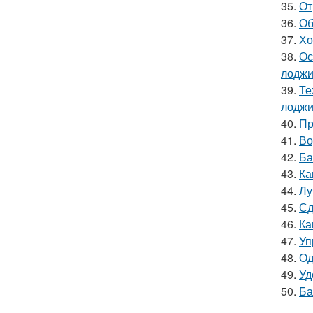
35.
От
36.
Об
37.
Хо
38.
Ос
лоджи
39.
Те
лодж
40.
Пр
41.
Во
42.
Ба
43.
Ка
44.
Лу
45.
Сд
46.
Ка
47.
Уп
48.
Од
49.
Уд
50.
Ба