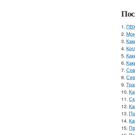
Пос
1.
ПВХ
2.
Мон
3.
Как
4.
Ког
5.
Как
6.
Как
7.
Сов
8.
Сер
9.
Тра
10.
Ка
11.
Ск
12.
Ка
13.
По
14.
Ка
15.
Пр