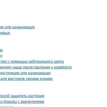
ция для начинающих
первые
ди
ру
ство с помощью нейтрального цвета
 меняет наши представления о комфорте
 инструкция для начинающих
 для мастеров своими руками
способ защитить растения
во борьбы с вредителями