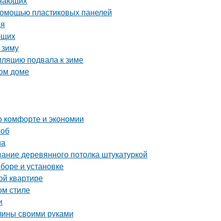
инающих
с помощью пластиковых панелей
ия
ющих
 зиму
иляцию подвала к зиме
ном доме
 о комфорте и экономии
соб
ма
ание деревянного потолка штукатуркой
ыборе и установке
ой квартире
ом стиле
и
глины своими руками