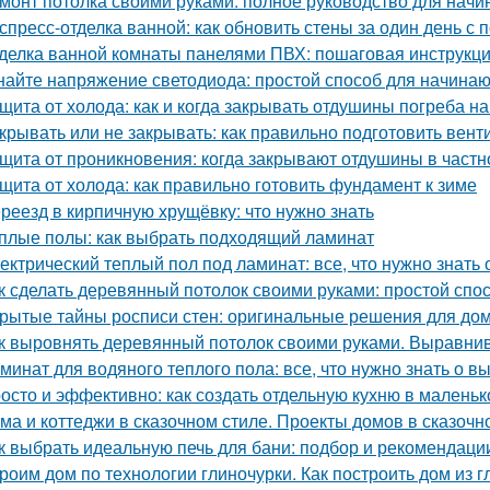
монт потолка своими руками: полное руководство для нач
спресс-отделка ванной: как обновить стены за один день 
делка ванной комнаты панелями ПВХ: пошаговая инструкц
найте напряжение светодиода: простой способ для начина
щита от холода: как и когда закрывать отдушины погреба на
крывать или не закрывать: как правильно подготовить вент
щита от проникновения: когда закрывают отдушины в част
щита от холода: как правильно готовить фундамент к зиме
реезд в кирпичную хрущёвку: что нужно знать
плые полы: как выбрать подходящий ламинат
ектрический теплый пол под ламинат: все, что нужно знать
к сделать деревянный потолок своими руками: простой спо
рытые тайны росписи стен: оригинальные решения для до
к выровнять деревянный потолок своими руками. Выравнив
минат для водяного теплого пола: все, что нужно знать о в
осто и эффективно: как создать отдельную кухню в маленьк
ма и коттеджи в сказочном стиле. Проекты домов в сказочн
к выбрать идеальную печь для бани: подбор и рекомендаци
роим дом по технологии глиночурки. Как построить дом из 