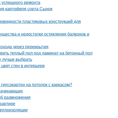
я успешного ремонта
ия картофеля сорта Сынок
новидности пластиковых конструкций для
ущества и недостатки остекления балконов и
охода через перекрытия
овить теплый пол под ламинат на бетонный пол
ту лучше выбрать
 цвет стен в интерьере
 гипсокартон на потолок с каркасом?
 начинающих
об размножения
квартире
теплоизоляции