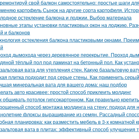
ремонтируй свой балкон самостоятельно: простые шаги дл
меняю картофель Сынок на другие сорта картофеля. Истор
лодное остекление балкона и лоджии. Выбор материала
новные этапы установки пластиковых окон на лоджию. Раз
й и балконов
хнология остекления балкона пластиковыми окнами. Преим
ий
оход дымохода через деревянное перекрытие. Проход дым
дяной тёплый пол под ламинат на бетонный пол. Как устан
зальтовая вата для утепления стен. Какую базальтовую ва
кая плитка подходит под серые стены. Как применить серый
чшая минеральная вата для вашего дома: наш подбор
елать авто красивее: простой способ приклеить молдинг
к обшивать потолок гипсокартонном. Как правильно крепить
рощенный способ монтажа молдинга на стену: подход для
нолетние флоксы выращивание из семян. Рассадный спос
обная планировка: как разместить мебель в 3-х комнатной 
зальтовая вата в плитах: эффективный способ улучшения 