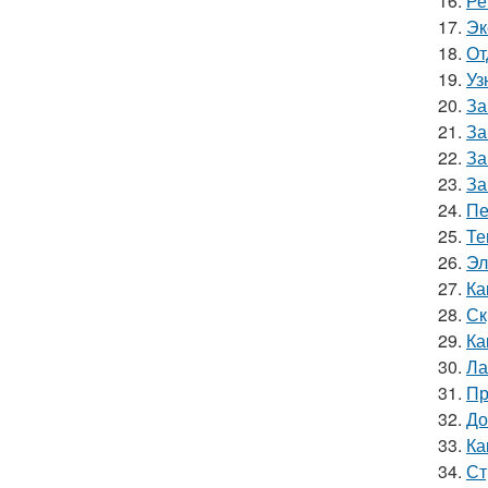
16.
Ре
17.
Эк
18.
От
19.
Уз
20.
За
21.
За
22.
За
23.
За
24.
Пе
25.
Те
26.
Эл
27.
Ка
28.
Ск
29.
Ка
30.
Ла
31.
Пр
32.
До
33.
Ка
34.
Ст