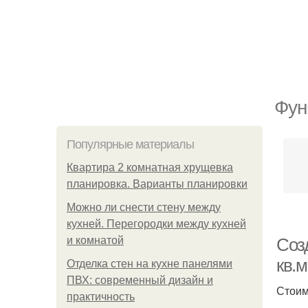
Фун
Популярные материалы
Квартира 2 комнатная хрущевка
планировка. Варианты планировки
Можно ли снести стену между
кухней. Перегородки между кухней
и комнатой
Соз
кв.м
Отделка стен на кухне панелями
ПВХ: современный дизайн и
Стоим
практичность