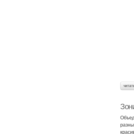
читат
Зони
Объед
разны
краси