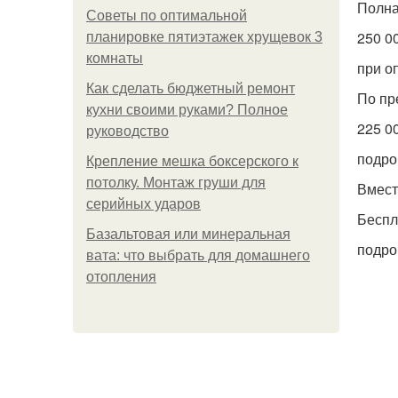
Полна
Советы по оптимальной
250 00
планировке пятиэтажек хрущевок 3
комнаты
при о
Как сделать бюджетный ремонт
По пр
кухни своими руками? Полное
225 00
руководство
подро
Крепление мешка боксерского к
потолку. Монтаж груши для
Вмест
серийных ударов
Беспл
Базальтовая или минеральная
подро
вата: что выбрать для домашнего
отопления