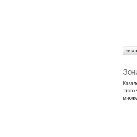
читат
Зон
Казал
этого
множе