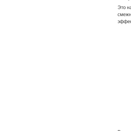
Это н
смежн
эффек