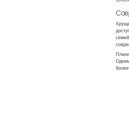
Сов
Хруще
досту
семей
совре
Плани
Одним
более