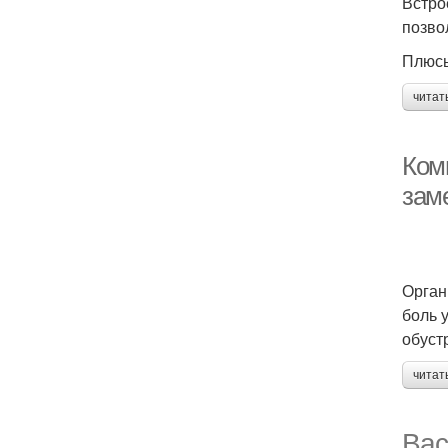
Встро
позво
Плюсы
читат
Комн
зам
Орган
боль 
обуст
читат
Вас