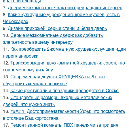
Красной площади
7.
Двери межкомнатные: как они превращают интерьер
8.
Какие культурные учреждения, кроме музеев, есть в
Чебоксарах
9.
Дизайн прихожей: серые стены и белая дверь
10.
Серые межкомнатные двери: как добавить
элегантность вашему интерьеру
11.
Как преобразить 2-комнатную хрущевку: лучшие идеи
перепланировки
12.
Трансформация двухкомнатной хрущевки: советы по
современному дизайну
13.
Современная двушка ХРУЩЕВКА на 5х: как
обустроить компактное жилье
14.
Какие фестивали и праздники проводятся в Орске
15.
Стандартные размеры входных металлических
дверей: что нужно знать
16.
#### 1. Достопримечательности Уфы: что посмотреть
в столице Башкортостана
17.
Ремонт ванной комнаты ПВХ панелями за три дня: