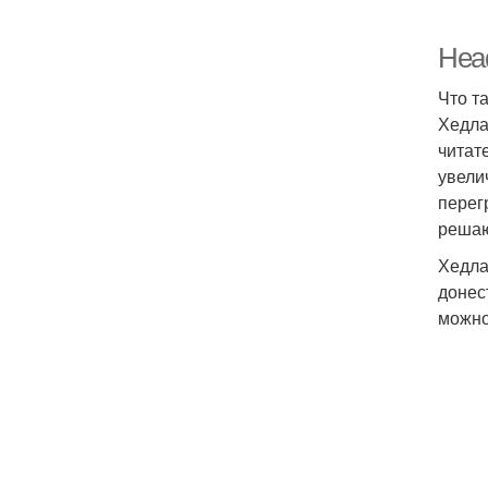
Head
Что т
Хедла
читат
увели
перег
реша
Хедла
донес
можно