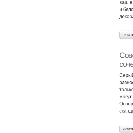
ваш в
и бел
декор
читат
Сов
соч
Серый
разно
тольк
могут
Основ
сканд
читат