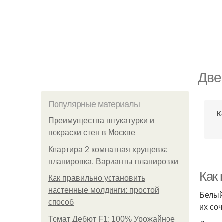
Две
Популярные материалы
К
Преимущества штукатурки и
покраски стен в Москве
Квартира 2 комнатная хрущевка
планировка. Варианты планировки
Как 
Как правильно установить
настенные молдинги: простой
Белый
способ
их со
Томат Дебют F1: 100% Урожайное