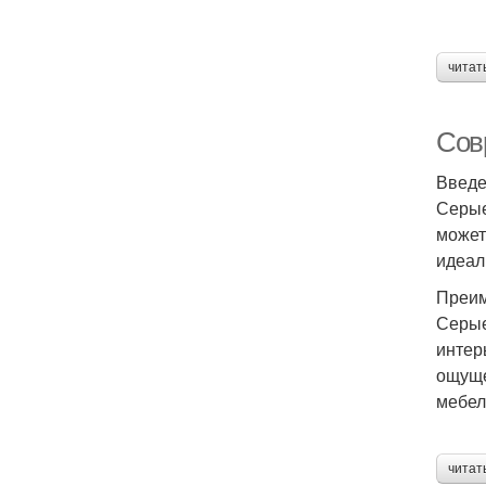
читат
Сов
Введ
Серые
может
идеал
Преим
Серые
интер
ощуще
мебел
читат