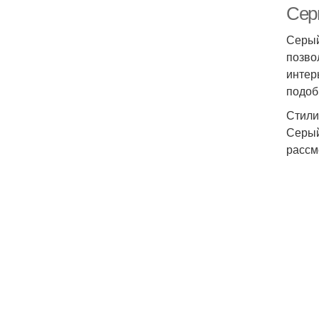
Сер
Серый
позво
интер
подоб
Стили
Серый
рассм