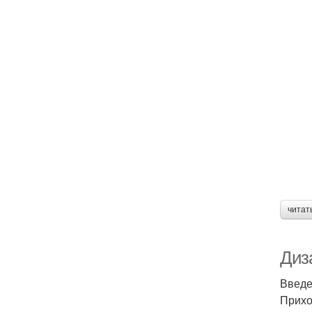
читат
Диз
Введ
Прихо