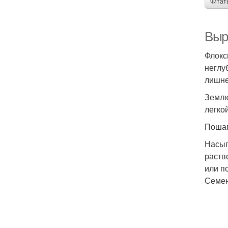
читат
Выр
Флокс
неглу
лишне
Землю
легко
Пошаг
Насып
раств
или п
Семен