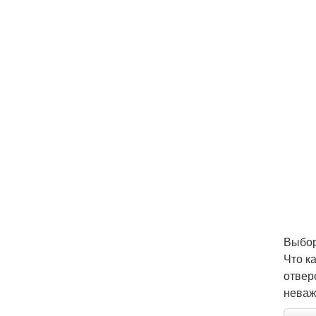
Выбор
Что к
отвер
неваж