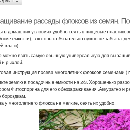
ь дальше →
ащивание рассады флоксов из семян. Пос
ы в домашних условиях удобно сеять в пищевые пластиков
бокие емкости), в которых обязательно нужно не забыть сд
й влаги).
 можно взять самую обычную универсальную для выращив
й и рыхлой.
овая инструкция посева многолетних флоксов семенами ( по
ьте землю в посадочные емкости на 2/3. Хорошенько разро
ором Фитоспорина для его обеззараживания .Аккуратно и 
о бороздкам.
а у многолетнего флокса не мелкие, сеять их удобно.