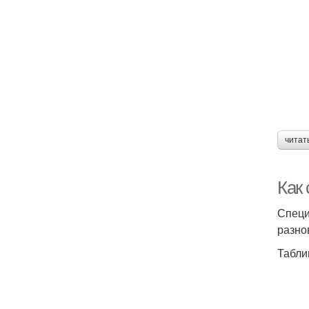
читат
Как
Специ
разно
Табли