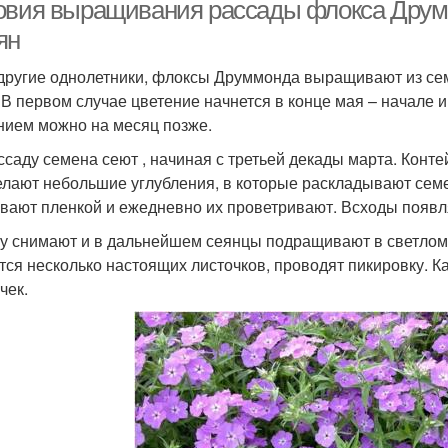
овия выращивания рассады флокса Друм
ян
 другие однолетники, флоксы Друммонда выращивают из сем
. В первом случае цветение начнется в конце мая – начале 
нием можно на месяц позже.
ссаду семена сеют , начиная с третьей декады марта. Конт
елают небольшие углубления, в которые раскладывают семе
вают пленкой и ежедневно их проветривают. Всходы появля
у снимают и в дальнейшем сеянцы подращивают в светлом м
тся несколько настоящих листочков, проводят пикировку. 
чек.