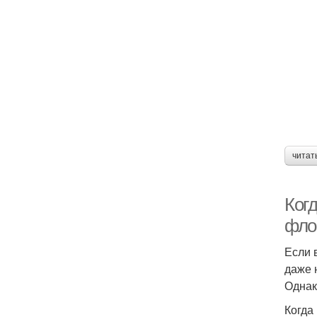
читат
Когд
фло
Если 
даже 
Однак
Когда