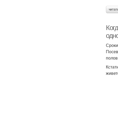
читат
Когд
одн
Сроки
Посев
полов
Кстат
живет