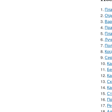
1.
Пла
2.
Отд
3.
Вар
4.
Пра
5.
Пла
6.
Луч
7.
Пол
8.
Ког
9.
Сер
10.
Ка
11.
Бе
12.
Ка
13.
Ск
14.
Ка
15.
Ст
16.
Пр
17.
Ре
18.
Ал