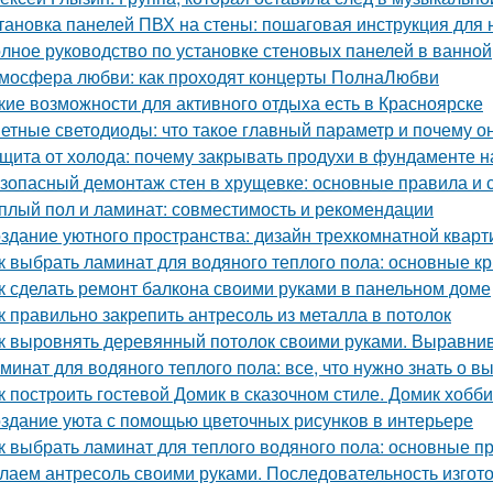
тановка панелей ПВХ на стены: пошаговая инструкция для
лное руководство по установке стеновых панелей в ванной
мосфера любви: как проходят концерты ПолнаЛюбви
кие возможности для активного отдыха есть в Красноярске
етные светодиоды: что такое главный параметр и почему о
щита от холода: почему закрывать продухи в фундаменте н
зопасный демонтаж стен в хрущевке: основные правила и 
плый пол и ламинат: совместимость и рекомендации
здание уютного пространства: дизайн трехкомнатной квар
к выбрать ламинат для водяного теплого пола: основные к
к сделать ремонт балкона своими руками в панельном доме
к правильно закрепить антресоль из металла в потолок
к выровнять деревянный потолок своими руками. Выравнив
минат для водяного теплого пола: все, что нужно знать о в
к построить гостевой Домик в сказочном стиле. Домик хобб
здание уюта с помощью цветочных рисунков в интерьере
к выбрать ламинат для теплого водяного пола: основные п
лаем антресоль своими руками. Последовательность изгот