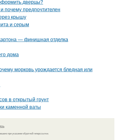
 оформить дверцы?
 и почему предпочтителен
через крышу
нита и серым
окартона — финишная отделка
его дома
почему морковь урождается бледная или
и
сов в открытый грунт
ики каменной ваты
язь
решено при указании обратной гиперссылки.