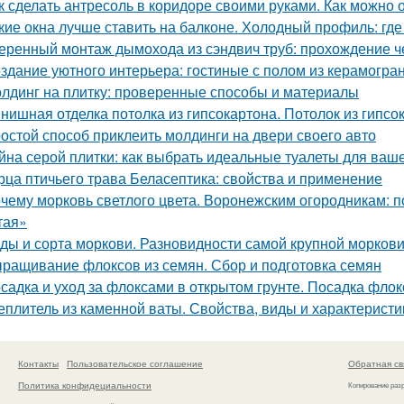
к сделать антресоль в коридоре своими руками. Как можно
кие окна лучше ставить на балконе. Холодный профиль: где
еренный монтаж дымохода из сэндвич труб: прохождение 
здание уютного интерьера: гостиные с полом из керамогра
лдинг на плитку: проверенные способы и материалы
нишная отделка потолка из гипсокартона. Потолок из гипс
остой способ приклеить молдинги на двери своего авто
йна серой плитки: как выбрать идеальные туалеты для ваш
рца птичьего трава Беласептика: свойства и применение
чему морковь светлого цвета. Воронежским огородникам: 
тая»
ды и сорта моркови. Разновидности самой крупной морков
ращивание флоксов из семян. Сбор и подготовка семян
садка и уход за флоксами в открытом грунте. Посадка флок
еплитель из каменной ваты. Свойства, виды и характерист
Контакты
Пользовательское соглашение
Обратная св
Политика конфидециальности
Копирование раз