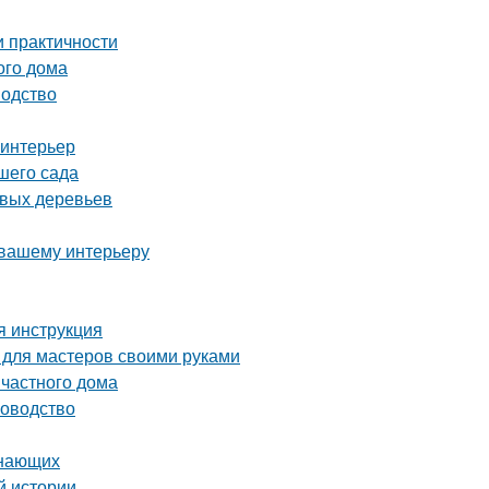
и практичности
ого дома
водство
 интерьер
шего сада
овых деревьев
 вашему интерьеру
я инструкция
 для мастеров своими руками
частного дома
ководство
инающих
й истории