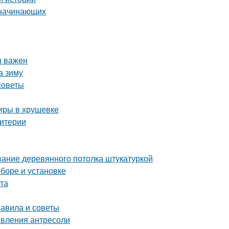
 начинающих
н важен
а зиму
советы
тиры в хрущевке
ритерии
ание деревянного потолка штукатуркой
ыборе и установке
ита
равила и советы
овления антресоли