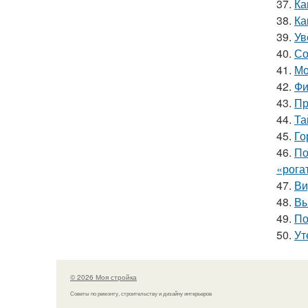
37.
Ка
38.
Ка
39.
Ув
40.
Со
41.
Мо
42.
Фи
43.
Пр
44.
Та
45.
Го
46.
По
«рога
47.
Ви
48.
Вы
49.
По
50.
Ут
© 2026 Моя стройка
Советы по ремонту, строительству и дизайну интерьеров