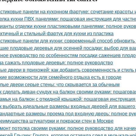
стиковые панели на кухонном фартуке: сочетание красоты 
елка кухни ПВХ панелями: пошаговая инструкция для частн
ианты отделки кухни пластиковыми панелями: полное руко
ктичный и стильный фартук для кухни из пластика
стиковые панели для кухни: современный способ обновить
шие плодовые деревья для осенней посадки: выбор для ва
ное руководство по особенностям посадки саженцев плод
да сажать плодовые деревья: полное руководство
ые двери в прихожей: как добавить современность и стиль
кие возможности для семейного отдыха есть в городе
лые двери серые стены: что скрывается за обычным
к сделать диван-сундук на балкон своими руками: пошагова
амья на балкон с откидной крышкой: пошаговая инструкция
к выбрать идеальные размеры входных дверей для вашего 
андартные размеры проема под входную дверь: полное ру
еимущества штукатурки и покраски стен в Москве
монт потолка своими руками: полное руководство для нач
ексей Глызин: Группа, которая оставила след в музыкально