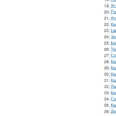
19.
Ус
20.
По
21.
Ат
22.
Ка
23.
Цв
24.
За
25.
Бе
26.
Те
27.
Со
28.
Ка
29.
Ка
30.
Ка
31.
Ка
32.
Ла
33.
Ка
34.
Со
35.
Ка
36.
Де