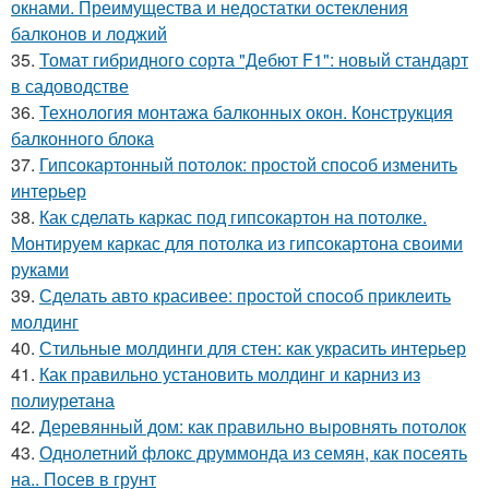
окнами. Преимущества и недостатки остекления
балконов и лоджий
35.
Томат гибридного сорта "Дебют F1": новый стандарт
в садоводстве
36.
Технология монтажа балконных окон. Конструкция
балконного блока
37.
Гипсокартонный потолок: простой способ изменить
интерьер
38.
Как сделать каркас под гипсокартон на потолке.
Монтируем каркас для потолка из гипсокартона своими
руками
39.
Сделать авто красивее: простой способ приклеить
молдинг
40.
Стильные молдинги для стен: как украсить интерьер
41.
Как правильно установить молдинг и карниз из
полиуретана
42.
Деревянный дом: как правильно выровнять потолок
43.
Однолетний флокс друммонда из семян, как посеять
на.. Посев в грунт