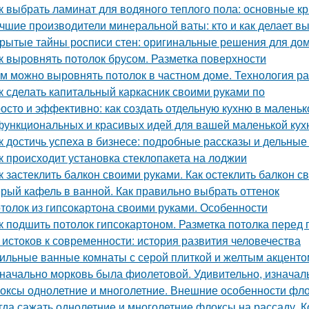
к выбрать ламинат для водяного теплого пола: основные к
чшие производители минеральной ваты: кто и как делает в
рытые тайны росписи стен: оригинальные решения для до
к выровнять потолок брусом. Разметка поверхности
м можно выровнять потолок в частном доме. Технология р
к сделать капитальный каркасник своими руками по
осто и эффективно: как создать отдельную кухню в маленьк
функциональных и красивых идей для вашей маленькой кух
к достичь успеха в бизнесе: подробные рассказы и дельны
к происходит установка стеклопакета на лоджии
к застеклить балкон своими руками. Как остеклить балкон 
рый кафель в ванной. Как правильно выбрать оттенок
толок из гипсокартона своими руками. Особенности
к подшить потолок гипсокартоном. Разметка потолка перед
 истоков к современности: история развития человечества
ильные ванные комнаты с серой плиткой и желтым акценто
начально морковь была фиолетовой. Удивительно, изначал
оксы однолетние и многолетние. Внешние особенности фл
гда сажать однолетние и многолетние флоксы на рассаду. К