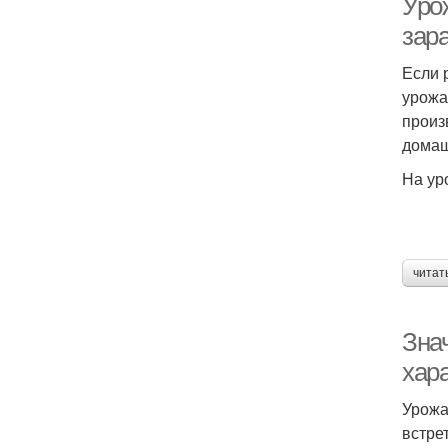
Урож
зар
Если 
урожа
произ
домаш
На ур
читат
Зна
хар
Урожа
встре