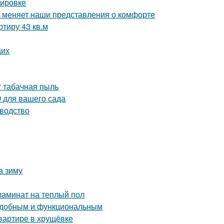
нировке
а меняет наши представления о комфорте
ртиру 43 кв.м
щих
т табачная пыль
 для вашего сада
оводство
а зиму
ламинат на теплый пол
 удобным и функциональным
квартире в хрущёвке