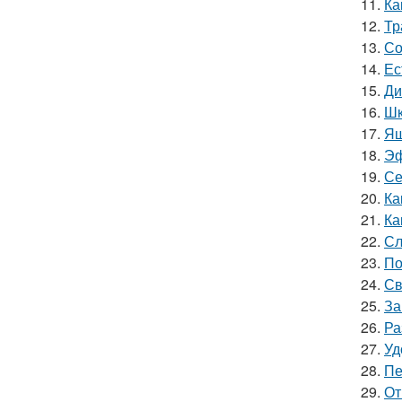
11.
Ка
12.
Тр
13.
Со
14.
Ес
15.
Ди
16.
Шк
17.
Ящ
18.
Эф
19.
Се
20.
Ка
21.
Ка
22.
Сл
23.
По
24.
Св
25.
За
26.
Ра
27.
Уд
28.
Пе
29.
От