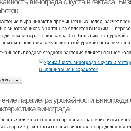
айность винограда с куста и гектара. Би
аботок
растение выращивают в промышленных целях, расчет произво
й с виноградников в 10 тонн/га является высоким. В перев
водительность растения равна 1 кг. Большим этот урожай 
нем выращивании получение такой урожайности является 
ожайность плодово-ягодного растения влияет большое коли
ь дальше →
чение параметра урожайности винограда с
актеристика винограда
йность является основной сортовой характеристикой виног
тить параметр, который относит виноград к определённой 