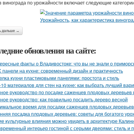
в винограда по урожайности включает следующие категории
ь дальше →
ледние обновления на сайте:
ересные факты о Владивостоке: что вы не знали о приморс
 панели на кухне: современный дизайн и практичность
елка кухни пластиковыми панелями: простота и стиль
-10 материалов для стен на кухне: как выбрать лучший вар
ное руководство по посадке саженцев плодовых деревьев 
ное руководство: как правильно посадить дерево весной
имальное время для посадки саженцев плодовых деревьев
нняя посадка плодовых деревьев: советы для богатого уро
ие культурные влияния можно увидеть в архитектуре Калин
временный интерьер гостиной с серыми дверями: стиль и п