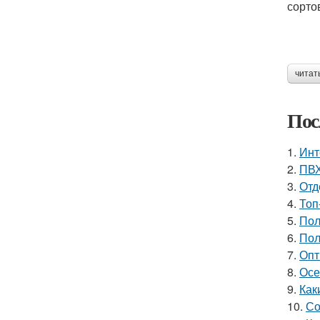
сорто
читат
Пос
1.
Инт
2.
ПВХ
3.
Отд
4.
Топ
5.
Пол
6.
Пол
7.
Опт
8.
Осе
9.
Как
10.
Со