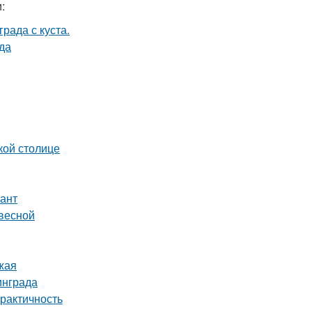
:
кой столице
иант
весной
жая
инграда
рактичность