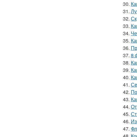
30.
Ка
31.
Лу
32.
Ск
33.
Ка
34.
Че
35.
Ка
36.
Пр
37.
8 
38.
Ка
39.
Ка
40.
Ка
41.
Се
42.
По
43.
Ка
44.
От
45.
Ст
46.
Из
47.
Фл
48.
Ко