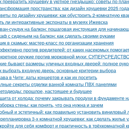
к превратить хрущевку в уютное гнездышко: советы по пла
ансформация пространства: как дизайн хрущевки 2025 год
веты по дизайну хрущевки: как обустроить 2-комнатную ква
ть ли интерактивные экспонаты в музеях Ижевска
ван-сундук на балкон: пошаговая инструкция для начинаю
аф с сиденьем на балкон: как сделать своими руками
ик в скамью: мастер-класс по организации хранения
фективно против вредителей: от каких насекомых помогае
кретное оружие против морковной мухи: СУПЕРСРЕДСТВО
кие бывают размеры уличных входных дверей: полное рук
к выбрать входную дверь: основные критерии выбора
ава в Чите: даты концертов и как их посетить
лные секреты отделки ванной комнаты ПВХ панелями
етодиоды: прошлое, настоящее и будущее
щита от холода: почему закрывать продухи в фундаменте н
зборка стены: как понять, что она нужна и зачем
обный и эстетичный: как правильно установить виниловый 
репланировка 3-х комнатной хрущевки: как сделать жилье
кройте для себя комфорт и практичность в трёхкомнатной 