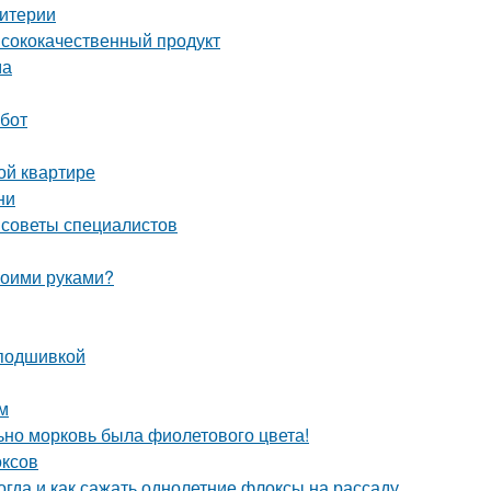
ритерии
ысококачественный продукт
ма
абот
ой квартире
ни
е советы специалистов
своими руками?
 подшивкой
м
ьно морковь была фиолетового цвета!
оксов
огда и как сажать однолетние флоксы на рассаду