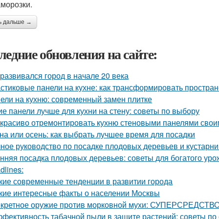
аморозки.
ь дальше →
ледние обновления на сайте:
 развивался город в начале 20 века
стиковые панели на кухне: как трансформировать простран
ели на кухню: современный замен плитке
ие панели лучше для кухни на стену: советы по выбору
 красиво отремонтировать кухню стеновыми панелями свои
на или осень: как выбрать лучшее время для посадки
ное руководство по посадке плодовых деревьев и кустарни
нняя посадка плодовых деревьев: советы для богатого уро
dlines:
кие современные тенденции в развитии города
кие интересные факты о населении Москвы
кретное оружие против морковной мухи: СУПЕРСРЕДСТВО
фективность табачной пыли в защите растений: советы по