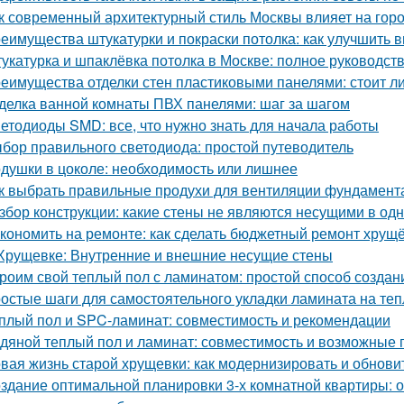
к современный архитектурный стиль Москвы влияет на гор
еимущества штукатурки и покраски потолка: как улучшить 
укатурка и шпаклёвка потолка в Москве: полное руководст
еимущества отделки стен пластиковыми панелями: стоит ли
делка ванной комнаты ПВХ панелями: шаг за шагом
етодиоды SMD: все, что нужно знать для начала работы
бор правильного светодиода: простой путеводитель
душки в цоколе: необходимость или лишнее
к выбрать правильные продухи для вентиляции фундамент
збор конструкции: какие стены не являются несущими в од
кономить на ремонте: как сделать бюджетный ремонт хрущ
Хрущевке: Внутренние и внешние несущие стены
роим свой теплый пол с ламинатом: простой способ созда
остые шаги для самостоятельного укладки ламината на те
плый пол и SPC-ламинат: совместимость и рекомендации
дяной теплый пол и ламинат: совместимость и возможные
вая жизнь старой хрущевки: как модернизировать и обнови
здание оптимальной планировки 3-х комнатной квартиры: 