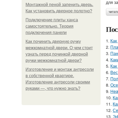
для з
Монтажной пеной запенить дверь.
Как установить дверное полотно?
читат
Подключение плиты ханса
Пос
самостоятельно. Теория
подключения панели
1.
Как
Как починить дверную ручку
2.
Пла
межкомнатной двери. О чем стоит
3.
Пан
узнать перед починкой дверной
4.
Как
ручки межкомнатной двери?
5.
Как
Изготовление и монтаж антресоли
6.
Вес
в собственной квартире.
7.
Пол
Изготовление антресоли своими
8.
Осе
руками —, что нужно знать?
9.
Hea
10.
Ка
11.
Ка
12.
Се
13.
Эф