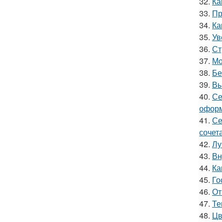
32.
Ка
33.
Пр
34.
Ка
35.
Ув
36.
Ст
37.
Мо
38.
Бе
39.
Вы
40.
Се
оформ
41.
Се
сочет
42.
Лу
43.
Вн
44.
Ка
45.
Го
46.
От
47.
Те
48.
Цв