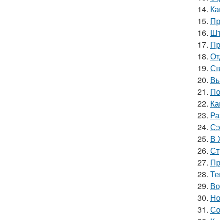
14.
Ка
15.
Пр
16.
Шт
17.
Пр
18.
От
19.
Св
20.
Вы
21.
По
22.
Ка
23.
Ра
24.
Сэ
25.
В 
26.
Ст
27.
Пр
28.
Те
29.
Во
30.
Но
31.
Со