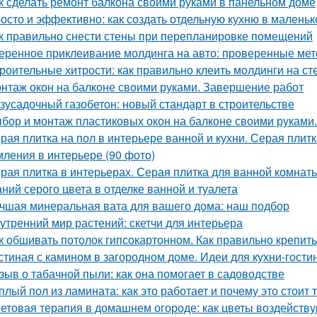
к сделать ремонт балкона своими руками в панельном доме
осто и эффективно: как создать отдельную кухню в маленьк
к правильно снести стены при перепланировке помещений
еренное приклеивание молдинга на авто: проверенные ме
роительные хитрости: как правильно клеить молдинги на ст
нтаж окон на балконе своими руками. Завершение работ
зусадочный газобетон: новый стандарт в строительстве
бор и монтаж пластиковых окон на балконе своими руками
рая плитка на пол в интерьере ванной и кухни. Серая плитк
ления в интерьере (90 фото)
рая плитка в интерьерах. Серая плитка для ванной комнаты
аний серого цвета в отделке ванной и туалета
чшая минеральная вата для вашего дома: наш подбор
утренний мир растений: скетчи для интерьера
к обшивать потолок гипсокартонном. Как правильно крепить
стиная с камином в загородном доме. Идеи для кухни-гости
зыв о табачной пыли: как она помогает в садоводстве
плый пол из ламината: как это работает и почему это стоит 
етовая терапия в домашнем огороде: как цветы воздейств