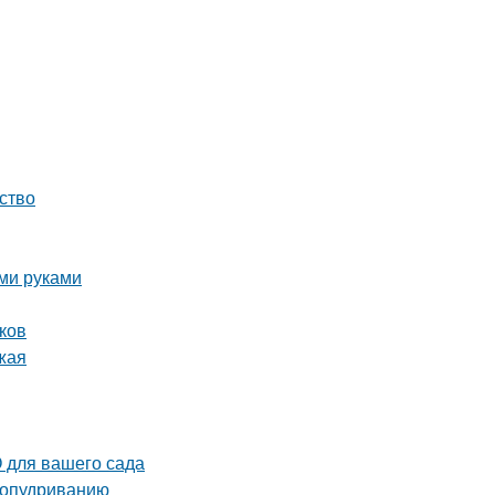
ство
ми руками
ков
жая
 для вашего сада
 опудриванию