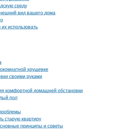
одскую среду
внешний вид вашего дома
во
 их использовать
а
нокомнатной хрущевке
ёвки своими руками
ния комфортной домашней обстановки
плый пол
 проблемы
ть старую квартиру
основные принципы и советы