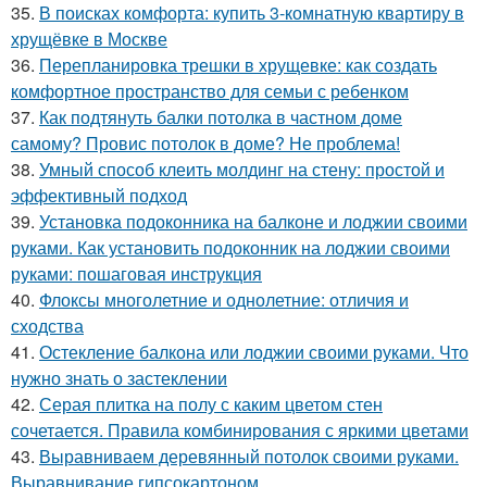
35.
В поисках комфорта: купить 3-комнатную квартиру в
хрущёвке в Москве
36.
Перепланировка трешки в хрущевке: как создать
комфортное пространство для семьи с ребенком
37.
Как подтянуть балки потолка в частном доме
самому? Провис потолок в доме? Не проблема!
38.
Умный способ клеить молдинг на стену: простой и
эффективный подход
39.
Установка подоконника на балконе и лоджии своими
руками. Как установить подоконник на лоджии своими
руками: пошаговая инструкция
40.
Флоксы многолетние и однолетние: отличия и
сходства
41.
Остекление балкона или лоджии своими руками. Что
нужно знать о застеклении
42.
Серая плитка на полу с каким цветом стен
сочетается. Правила комбинирования с яркими цветами
43.
Выравниваем деревянный потолок своими руками.
Выравнивание гипсокартоном