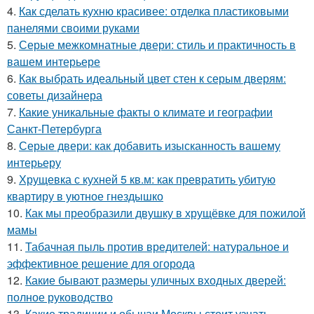
4.
Как сделать кухню красивее: отделка пластиковыми
панелями своими руками
5.
Серые межкомнатные двери: стиль и практичность в
вашем интерьере
6.
Как выбрать идеальный цвет стен к серым дверям:
советы дизайнера
7.
Какие уникальные факты о климате и географии
Санкт-Петербурга
8.
Серые двери: как добавить изысканность вашему
интерьеру
9.
Хрущевка с кухней 5 кв.м: как превратить убитую
квартиру в уютное гнездышко
10.
Как мы преобразили двушку в хрущёвке для пожилой
мамы
11.
Табачная пыль против вредителей: натуральное и
эффективное решение для огорода
12.
Какие бывают размеры уличных входных дверей:
полное руководство
13.
Какие традиции и обычаи Москвы стоит узнать