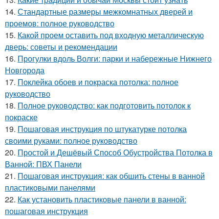
14.
Стандартные размеры межкомнатных дверей и
проемов: полное руководство
15.
Какой проем оставить под входную металлическую
дверь: советы и рекомендации
16.
Прогулки вдоль Волги: парки и набережные Нижнего
Новгорода
17.
Поклейка обоев и покраска потолка: полное
руководство
18.
Полное руководство: как подготовить потолок к
покраске
19.
Пошаговая инструкция по штукатурке потолка
своими руками: полное руководство
20.
Простой и Дешёвый Способ Обустройства Потолка в
Ванной: ПВХ Панели
21.
Пошаговая инструкция: как обшить стены в ванной
пластиковыми панелями
22.
Как установить пластиковые панели в ванной:
пошаговая инструкция