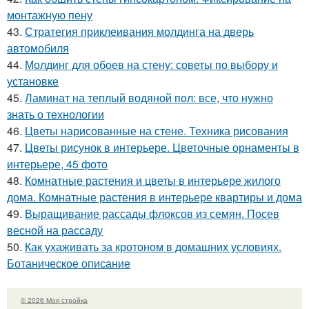
монтажную пену
43.
Стратегия приклеивания молдинга на дверь
автомобиля
44.
Молдинг для обоев на стену: советы по выбору и
установке
45.
Ламинат на теплый водяной пол: все, что нужно
знать о технологии
46.
Цветы нарисованные на стене. Техника рисования
47.
Цветы рисунок в интерьере. Цветочные орнаменты в
интерьере, 45 фото
48.
Комнатные растения и цветы в интерьере жилого
дома. Комнатные растения в интерьере квартиры и дома
49.
Выращивание рассады флоксов из семян. Посев
весной на рассаду
50.
Как ухаживать за кротоном в домашних условиях.
Ботаническое описание
© 2026 Моя стройка