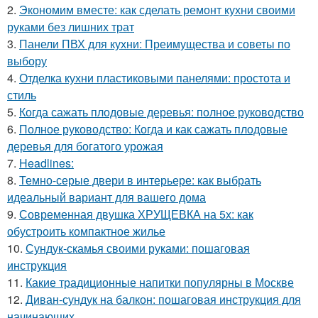
2.
Экономим вместе: как сделать ремонт кухни своими
руками без лишних трат
3.
Панели ПВХ для кухни: Преимущества и советы по
выбору
4.
Отделка кухни пластиковыми панелями: простота и
стиль
5.
Когда сажать плодовые деревья: полное руководство
6.
Полное руководство: Когда и как сажать плодовые
деревья для богатого урожая
7.
Headlines:
8.
Темно-серые двери в интерьере: как выбрать
идеальный вариант для вашего дома
9.
Современная двушка ХРУЩЕВКА на 5х: как
обустроить компактное жилье
10.
Сундук-скамья своими руками: пошаговая
инструкция
11.
Какие традиционные напитки популярны в Москве
12.
Диван-сундук на балкон: пошаговая инструкция для
начинающих