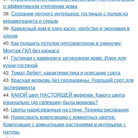
о эффективном утеплении дома
38.
Создание уютного интерьера: гостиные с полом из
керамогранита и серым
39.
Каркасный дом в одну каску: удобство и экономия в
одном
40.
Как подшить потолок гипсокартоном в одиночку.
Монтаж ГКЛ без каркаса
41.
Гостиная с камином в загородном доме. Идеи для
кухни-гостиной
42.
Томат Дебют: характеристика и описание сорта
43.
Красная морковь без сердцевины. Хороший сорт для
эксперимента
44.
КАКОЙ цвет НАСТОЯЩЕЙ моркови. Какого цвета
изначально (до селекции) была морковь?
45.
Цветы нарисованные на стене. Техника рисования
46.
Нарисовать композицию с комнатных цветов.
Композиция с комнатными растениями в интерьере с
натуры